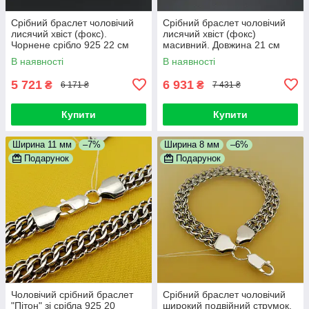
Срібний браслет чоловічий
Срібний браслет чоловічий
лисячий хвіст (фокс).
лисячий хвіст (фокс)
Чорнене срібло 925 22 см
масивний. Довжина 21 см
В наявності
В наявності
5 721
6 931
₴
₴
6 171 ₴
7 431 ₴
Купити
Купити
Ширина 11 мм
–7%
Ширина 8 мм
–6%
Подарунок
Подарунок
Чоловічий срібний браслет
Срібний браслет чоловічий
"Пітон" зі срібла 925 20
широкий подвійний струмок.