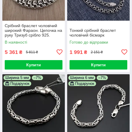
Срібний браслет чоловічий
широкий Фараон. Цепочка на
Тонкий срібний браслет
руку Тризуб срібло 925.
чоловічий бісмарк
Ширина 10 мм. 20 см
В наявності
Готово до відправки
5 361
1 991
₴
₴
5 811 ₴
2 151 ₴
Купити
Купити
Ширина 5 мм
–7%
Ширина 6 мм
–7%
Подарунок
Подарунок