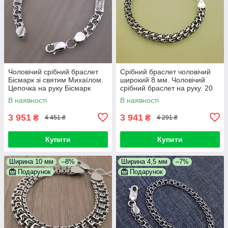
Чоловічий срібний браслет
Срібний браслет чоловічий
Бісмарк зі святим Михаїлом.
широкий 8 мм. Чоловічий
Цепочка на руку Бісмарк
срібний браслет на руку. 20
срібло 925. Ширина 7 мм.
см
В наявності
В наявності
Довжина 21 см
3 951
3 941
₴
₴
4 451 ₴
4 291 ₴
Купити
Купити
Ширина 10 мм
–8%
Ширина 4,5 мм
–7%
Подарунок
Подарунок