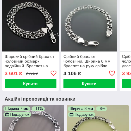
Широкий срібний браслет
Срібний браслет
Сріб
чоловічий бісмарк
чоловічий. Ширина 8 мм
чоло
подвійний. Браслет на
браслет на руку срібло
двос
руку срібло 925. Ширина 9
925 бісмарк. Довжина 20
накл
3 601
4 106
3 9
₴
₴
3 751 ₴
мм. Довжина 18,5 см
см
руку
Купити
Купити
Акційні пропозиції та новинки
Ширина 7 мм
–11%
Ширина 8 мм
–8%
Подарунок
Подарунок