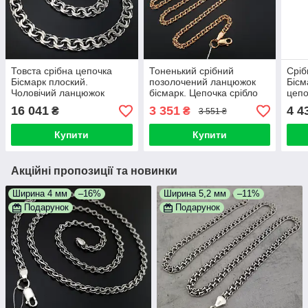
Товста срібна цепочка
Тоненький срібний
Сріб
Бісмарк плоский.
позолочений ланцюжок
Бісм
Чоловічий ланцюжок
бісмарк. Цепочка срібло
цепо
широкий 10 мм срібло
925 з позолотою 585.
Шири
16 041
3 351
4 4
₴
₴
3 551 ₴
925. Довжина 55 см
Ширина 3,5 мм 55 см
Купити
Купити
Акційні пропозиції та новинки
Ширина 4 мм
–16%
Ширина 5,2 мм
–11%
Подарунок
Подарунок