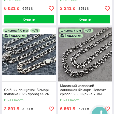
6 021
3 241
₴
₴
6 571 ₴
3 531 ₴
Купити
Купити
Ширина 4,0 мм
–8%
Ширина 7 мм
–8%
Подарунок
Подарунок
Масивний чоловічий
Срібний ланцюжок Бісмарк
ланцюжок бісмарк. Цепочка
чоловіча (925 проба) 55 см
срібло 925, ширина 7 мм
В наявності
В наявності
2 891
6 661
₴
₴
3 141 ₴
7 211 ₴