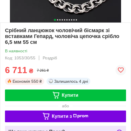
Срібний ланцюжок чоловічий бісмарк зі
вставками Гепард, чоловіча цепочка срібло
6,5 мм 55 см
В наявності
Код: 1053/30/55
Роздріб
6 711
₴
7 261 ₴
Економія
550 ₴
Залишилось
4 дні
Купити
або
Купити з