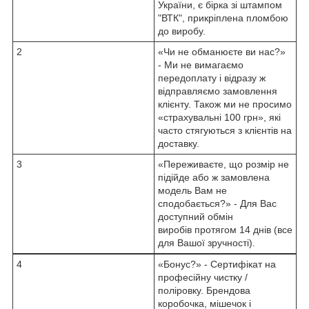
України, є бірка зі штампом
"ВТК", прикріплена пломбою
до виробу.
2
«Чи не обманюєте ви нас?»
- Ми не вимагаємо
передоплату і відразу ж
відправляємо замовлення
клієнту. Також ми не просимо
«страхувальні 100 грн», які
часто стягуються з клієнтів на
доставку.
3
«Переживаєте, що розмір не
підійде або ж замовлена
модель Вам не
сподобається?» - Для Вас
доступний обмін
виробів протягом 14 днів (все
для Вашої зручності).
4
«Бонус?» - Сертифікат на
професійну чистку /
поліровку. Брендова
коробочка, мішечок і