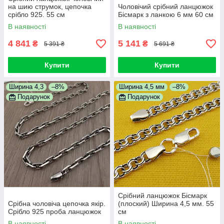
на шию струмок, цепочка
Чоловічий срібний ланцюжок
срібло 925. 55 см
Бісмарк з ланкою 6 мм 60 см
В наявності
В наявності
4 841
5 141
₴
₴
5 391 ₴
5 691 ₴
Купити
Купити
Ширина 4,3
–8%
Ширина 4,5 мм
–8%
Подарунок
Подарунок
Срібний ланцюжок Бісмарк
Срібна чоловіча цепочка якір.
(плоский) Ширина 4,5 мм. 55
Срібло 925 проба ланцюжок
см
В наявності
В наявності