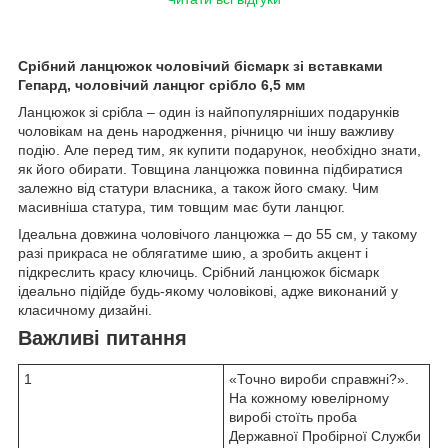
Срібний ланцюжок чоловічий бісмарк зі вставками
Гепард, чоловічий ланцюг срібло 6,5 мм
Ланцюжок зі срібла – один із найпопулярніших подарунків
чоловікам на день народження, річницю чи іншу важливу
подію. Але перед тим, як купити подарунок, необхідно знати,
як його обирати. Товщина ланцюжка повинна підбиратися
залежно від статури власника, а також його смаку. Чим
масивніша статура, тим товщим має бути ланцюг.
Ідеальна довжина чоловічого ланцюжка – до 55 см, у такому
разі прикраса не облягатиме шию, а зробить акцент і
підкреслить красу ключиць. Срібний ланцюжок бісмарк
ідеально підійде будь-якому чоловікові, адже виконаний у
класичному дизайні.
Важливі питання
1
«Точно вироби справжні?».
На кожному ювелірному
виробі стоїть проба
Державної Пробірної Служби