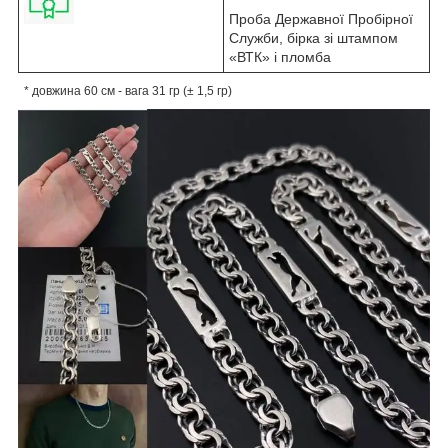
Проба Державної Пробірної
Служби, бірка зі штампом
«ВТК» і пломба
* довжина 60 см - вага 31 гр (± 1,5 гр)