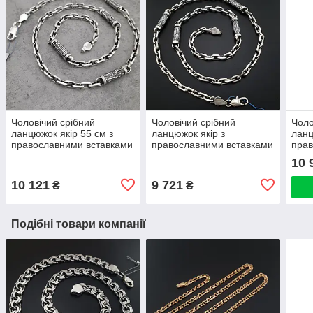
Чоловічий срібний
Чоловічий срібний
Чоло
ланцюжок якір 55 см з
ланцюжок якір з
ланц
православними вставками
православними вставками
прав
Св. Миколая / Спаси
Архангел Михаїл. Якірний
Спас
10 
Збережи. Якірний
ланцюжок 55 см срібло
ланц
ланцюжок срібло 925
925
10 121
9 721
₴
₴
Подібні товари компанії