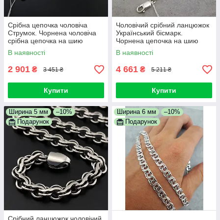
Срібна цепочка чоловіча
Чоловічий срібний ланцюжок
Струмок. Чорнена чоловіча
Український бісмарк.
срібна цепочка на шию
Чорнена цепочка на шию
срібло 925. Довжина 55 см
срібло 925
В наявності
В наявності
2 901
4 661
₴
₴
3 451 ₴
5 211 ₴
Купити
Купити
Ширина 5 мм
–10%
Ширина 6 мм
–10%
Подарунок
Подарунок
Срібний ланцюжок чоловічий