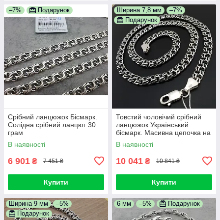
–7%
Подарунок
Ширина 7,8 мм
–7%
Подарунок
Срібний ланцюжок Бісмарк.
Товстий чоловічий срібний
Солідна срібний ланцюг 30
ланцюжок Український
грам
бісмарк. Масивна цепочка на
шию срібло 925
В наявності
В наявності
6 901
10 041
₴
₴
7 451 ₴
10 841 ₴
Купити
Купити
Ширина 9 мм
–5%
6 мм
–5%
Подарунок
Подарунок