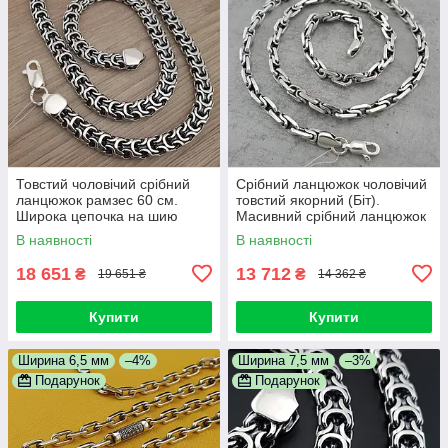
Товстий чоловічий срібний
Срібний ланцюжок чоловічий
ланцюжок рамзес 60 см.
товстий якорний (Біт).
Широка цепочка на шию
Масивний срібний ланцюжок
фараон срібло 925
чоловічий якірне плетіння. 55
В наявності
В наявності
см
18 651
13 712
₴
₴
19 651 ₴
14 362 ₴
Купити
Купити
Ширина 6,5 мм
–4%
Ширина 7,5 мм
–3%
Подарунок
Подарунок