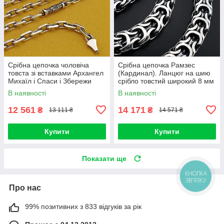
Срібна цепочка чоловіча
Срібна цепочка Рамзес
товста зі вставками Архангел
(Кардинал). Ланцюг на шию
Михаїл і Спаси і Збережи
срібло товстий широкий 8 мм
освячена. Якірний ланцюг 55
60 см
В наявності
В наявності
см
12 561
14 171
₴
₴
13 111 ₴
14 571 ₴
Купити
Купити
Показати ще
КНОПКА
ЗВ'ЯЗКУ
Про нас
99% позитивних з 833 відгуків за рік