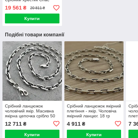
Нерукотворний і Миколай
19 561
₴
20 811 ₴
Чудотворець і масивний
ланцюжок якір 55см
Купити
Подібні товари компанії
Срібний ланцюжок
Срібний ланцюжок якірний
Сріб
чоловічий якір. Масивна
плетіння - якір. Чоловіча
чоло
якірна цепочка срібло 50
якірний ланцюг. 18 гр
плет
гр 55 см
срібло 925 55 см
925.
12 711
4 911
7 3
₴
₴
Довж
Купити
Купити