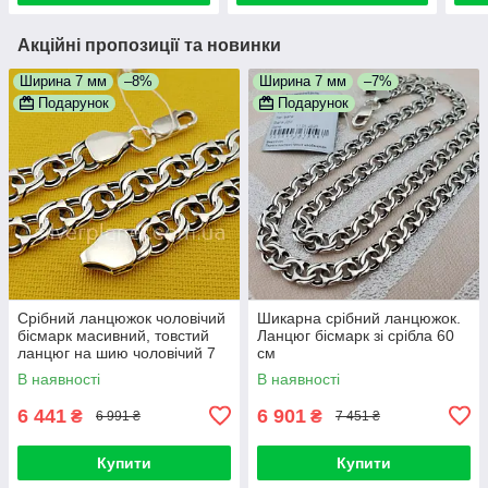
Акційні пропозиції та новинки
Ширина 7 мм
–8%
Ширина 7 мм
–7%
Подарунок
Подарунок
Срібний ланцюжок чоловічий
Шикарна срібний ланцюжок.
бісмарк масивний, товстий
Ланцюг бісмарк зі срібла 60
ланцюг на шию чоловічий 7
см
мм
В наявності
В наявності
6 441
6 901
₴
₴
6 991 ₴
7 451 ₴
Купити
Купити