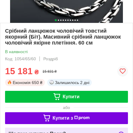
Срібний ланцюжок чоловічий товстий
якорний (Біт). Масивний срібний ланцюжок
чоловічий якірне плетіння. 60 см
В наявності
Код: 1054/65/60
Роздріб
15 181
₴
15 831 ₴
Економія
650 ₴
Залишилось
2 дні
Купити
або
Купити з