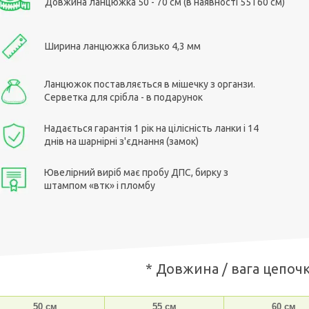
Довжина ланцюжка 50 - 70 см (в наявності 55 і 60 см)
Ширина ланцюжка близько 4,3 мм
Ланцюжок поставляється в мішечку з органзи.
Серветка для срібла - в подарунок
Надається гарантія 1 рік на цілісність ланки і 14
днів на шарнірні з'єднання (замок)
Ювелірний виріб має пробу ДПС, бирку з
штампом «втк» і пломбу
* Довжина / вага цепочк
50 см
55 см
60 см