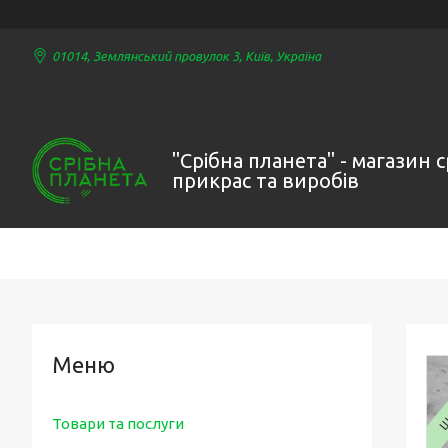
01014, Землянський провулок 3, Київ, Україна
"Срібна планета" - магазин 
прикрас та виробів
Ши
Товари та послуги