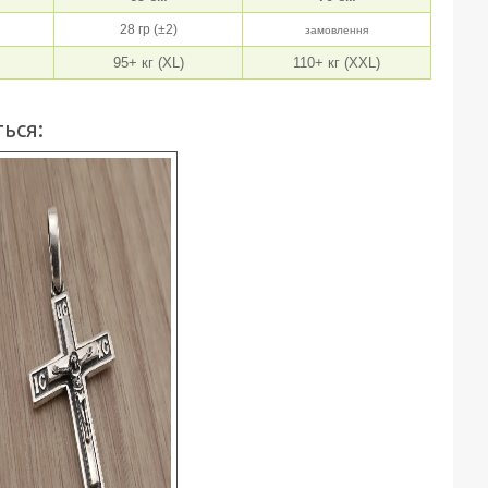
28 гр (±2)
замовлення
95+ кг (XL)
110+ кг (XXL)
ься: