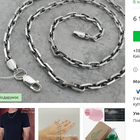
В н
6 
+38
Киї
Подарунок
У к
куп
п