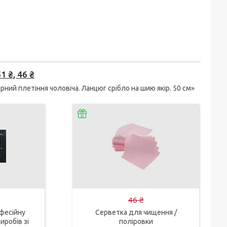
 ₴, 46 ₴
ний плетіння чоловіча. Ланцюг срібло на шию якір. 50 см»
46 ₴
фесійну
Серветка для чищення /
иробів зі
поліровки