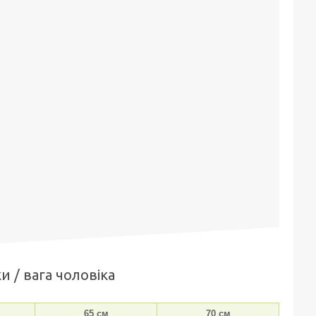
и / вага чоловіка
65 см
70 см