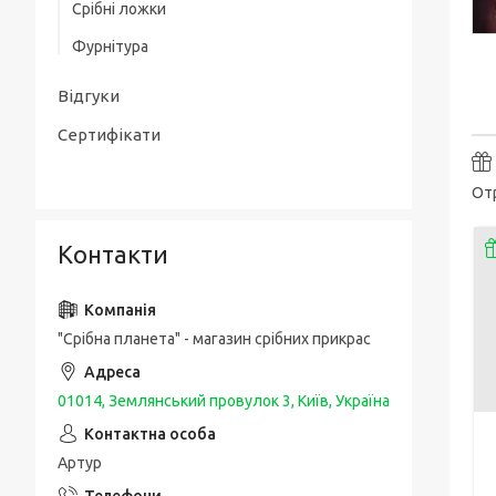
Срібні ложки
Товсті срібні браслети
Срібні чоловічі печатки / перстні з
Фурнітура
золотою накладкою
Чоловічі срібні браслети з золотом
Упаковка та догляд за виробами
Срібні каблучки спаси і збережи
Відгуки
Шовкові браслети з срібними вставками
і застібкою
Сертифікати
Отр
Контакти
"Срібна планета" - магазин срібних прикрас
01014, Землянський провулок 3, Київ, Україна
Артур