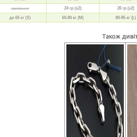
24 гр (±2)
26 гр (±2)
замовлення
до 65 кг (S)
65-80 кг (M)
80-95 кг (L)
Також дивіт