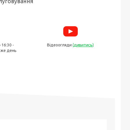
луговування
 16:30 -
Відеоогляди
(дивитись)
 же день