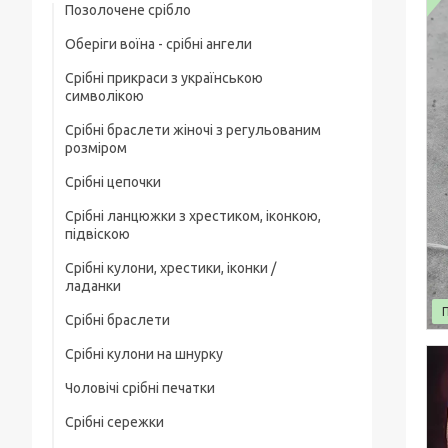
Позолочене срібло
Оберіги воїна - срібні ангели
Срібні прикраси з українською
символікою
Срібні браслети жіночі з регульованим
розміром
Срібні цепочки
Срібні ланцюжки з хрестиком, іконкою,
Чоловічі срібні цепочки
підвіскою
Позолочені срібні ланцюжки
Срібні кулони, хрестики, іконки /
Срібні цепочки з хрестиком
ладанки
Ювелірний шнурок зі срібним замком
Срібні ланцюжки з іконкою чи ладанкою
Срібні браслети
Срібні хрестики
Жіночі цепочки срібні
Позолочені срібні цепочки з хрестиком
Срібні кулони на шнурку
Чоловічі срібні браслети
Срібні підвіски
чи іконкою (ладанкою)
Товсті срібні ланцюжки
Чоловічі срібні печатки
Жіночі срібні браслети
Срібні іконки / ладанки
Срібні ланцюжки з кулонами / підвісками
Дитячі срібні цепочки
Срібні сережки
Чоловічі срібні печатки з чорним
Позолочені срібні браслети
каменем