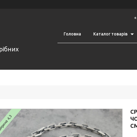
+
Головна
Каталог товарів
срібних
С
рина 4,3
ЧО
С