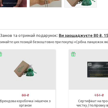
Замов та отримай подарунок
Ви заощаджуєте 80 ₴, 151
имайте цих позицій безкоштовно при покупці «Срібна ланцюжок якір
80 ₴
151 ₴
Брендова коробочка і мішечок з
Сертифікат на про
органзи
чистку / поліровку в