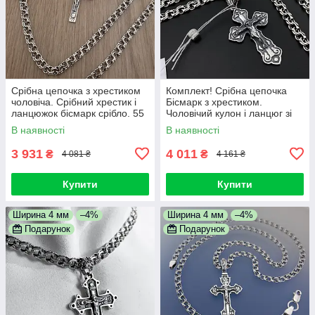
Срібна цепочка з хрестиком
Комплект! Срібна цепочка
чоловіча. Срібний хрестик і
Бісмарк з хрестиком.
ланцюжок бісмарк срібло. 55
Чоловічий кулон і ланцюг зі
см
срібла 55 см
В наявності
В наявності
3 931
4 011
₴
₴
4 081 ₴
4 161 ₴
Купити
Купити
Ширина 4 мм
–4%
Ширина 4 мм
–4%
Подарунок
Подарунок