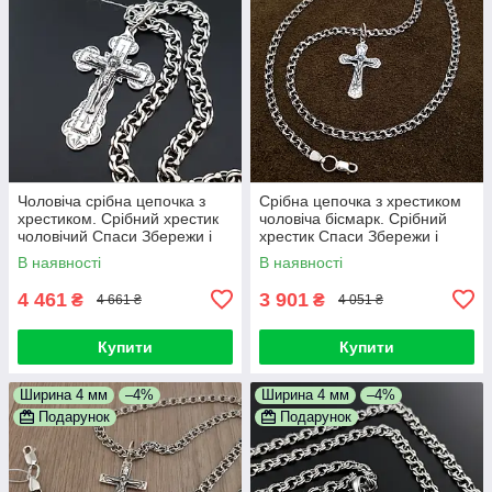
Чоловіча срібна цепочка з
Срібна цепочка з хрестиком
хрестиком. Срібний хрестик
чоловіча бісмарк. Срібний
чоловічий Спаси Збережи і
хрестик Спаси Збережи і
цепочка бісмарк 55 см
цепочка срібло 925. 55 см
В наявності
В наявності
4 461
3 901
₴
₴
4 661 ₴
4 051 ₴
Купити
Купити
Ширина 4 мм
–4%
Ширина 4 мм
–4%
Подарунок
Подарунок