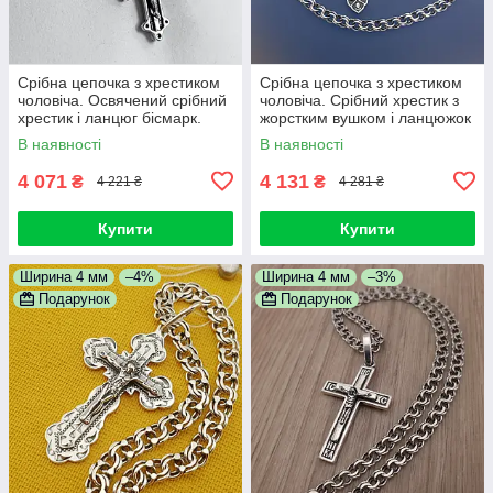
Срібна цепочка з хрестиком
Срібна цепочка з хрестиком
чоловіча. Освячений срібний
чоловіча. Срібний хрестик з
хрестик і ланцюг бісмарк.
жорстким вушком і ланцюжок
Довжина 55 см
бісмарк срібло. 55 см
В наявності
В наявності
4 071
4 131
₴
₴
4 221 ₴
4 281 ₴
Купити
Купити
Ширина 4 мм
–4%
Ширина 4 мм
–3%
Подарунок
Подарунок