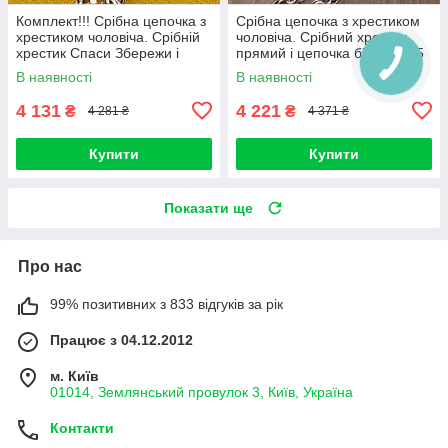
Комплект!!! Срібна цепочка з
Срібна цепочка з хрестиком
хрестиком чоловіча. Срібній
чоловіча. Срібний хрестик
хрестик Спаси Збережи і
прямий і цепочка бісмарк 55
цепочка бісмарк 55 см
см
В наявності
В наявності
4 131
4 221
₴
₴
4 281 ₴
4 371 ₴
Купити
Купити
Показати ще
Про нас
99% позитивних з 833 відгуків за рік
Працює з 04.12.2012
м. Київ
01014, Землянський провулок 3, Київ, Україна
Контакти