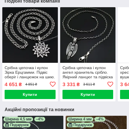
Подібні товари компанії
Срібна цепочка і кулон
Срібна цепочка і кулон
Сріб
Зірка Ерцгамми. Підвіс
ангел хранитель срібло.
хрес
оберіг і ланцюжок на шию.
Якірний ланцюг та підвіска
вушк
Срібло 925
ладанка Ангел Хранитель
ланц
4 651
3 331
3 6
₴
₴
4 851 ₴
3 611 ₴
Купити
Купити
Акційні пропозиції та новинки
Ширина 4,5 мм
–4%
Ширина 4 мм
–4%
Подарунок
Подарунок