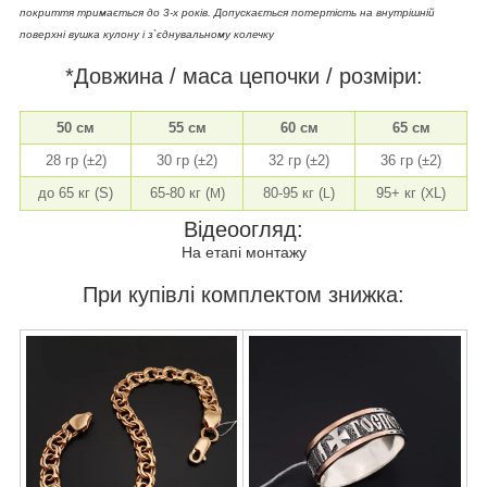
покриття тримається до 3-х років. Допускається потертість на внутрішній
поверхні вушка кулону і з`єднувальному колечку
*Довжина / маса цепочки / розміри:
50 см
55 см
60 см
65 см
28 гр (±2)
30 гр (±2)
32 гр (±2)
36 гр (±2)
до 65 кг (S)
65-80 кг (
)
80-95 кг (
)
95+ кг (
L)
M
L
X
Відеоогляд:
На етапі монтажу
При купівлі комплектом знижка: