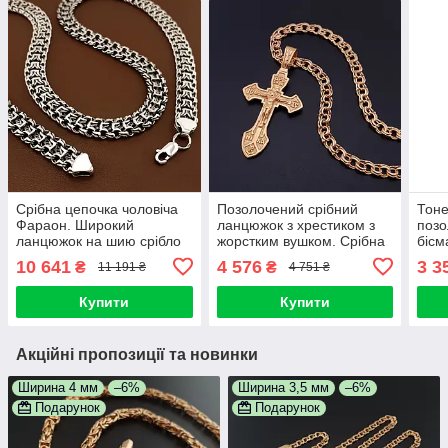
Срібна цепочка чоловіча
Позолочений срібний
Тоне
Фараон. Широкий
ланцюжок з хрестиком з
поз
ланцюжок на шию срібло
жорстким вушком. Срібна
бісм
925 Трактор. Ширина 9
цепочка з позолотою 585 і
925 
10 641
4 576
3 3
₴
₴
11 191 ₴
4 751 ₴
мм. Довжина 55 см
хрестик срібло 925. 55 см
Шири
Купити
Купити
Акційні пропозиції та новинки
Ширина 4 мм
–6%
Ширина 3,5 мм
–6%
Подарунок
Подарунок