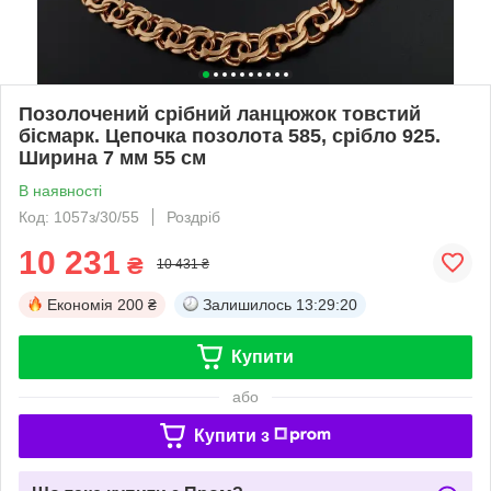
Позолочений срібний ланцюжок товстий
бісмарк. Цепочка позолота 585, срібло 925.
Ширина 7 мм 55 см
В наявності
Код: 1057з/30/55
Роздріб
10 231
₴
10 431 ₴
Економія
200 ₴
Залишилось
13:29:20
Купити
або
Купити з