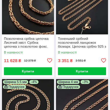
Позолочена срібна цепочка
Тоненький срібний
Лисячий хвіст. Срібна
позолочений ланцюжок
цепочка з позолотою фокс.
бісмарк. Цепочка срібло 925 з
Срібло 925 + позолота 585.
позолотою 585. Ширина 3,5
В наявності
В наявності
55 см
мм 55 см
11 628
3 351
₴
₴
12 378 ₴
3 551 ₴
Купити
Купити
Ширина 5.5 мм
–4%
Ширина 4 мм
–3%
Подарунок
Подарунок