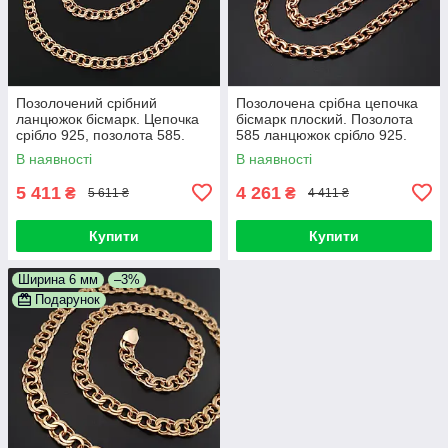
Позолочений срібний
Позолочена срібна цепочка
ланцюжок бісмарк. Цепочка
бісмарк плоский. Позолота
срібло 925, позолота 585.
585 ланцюжок срібло 925.
Ширина ланки 5,5 мм
Ширина 4 мм / 55 см
В наявності
В наявності
5 411
4 261
₴
₴
5 611 ₴
4 411 ₴
Купити
Купити
Ширина 6 мм
–3%
Подарунок