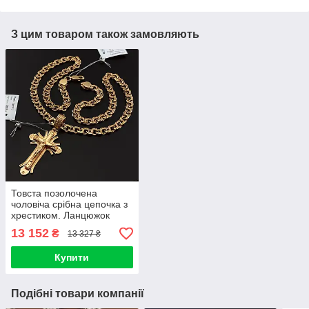
З цим товаром також замовляють
Товста позолочена
чоловіча срібна цепочка з
хрестиком. Ланцюжок
бісмарк і кулон хрест
13 152
₴
13 327 ₴
позолота 585 55 см
Купити
Подібні товари компанії