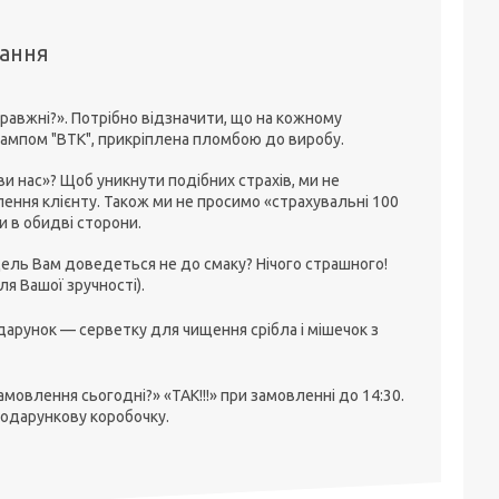
тання
равжні?». Потрібно відзначити, що на кожному
штампом "ВТК", прикріплена пломбою до виробу.
 нас»? Щоб уникнути подібних страхів, ми не
ення клієнту. Також ми не просимо «страхувальні 100
ки в обидві сторони.
ель Вам доведеться не до смаку? Нічого страшного!
я Вашої зручності).
арунок — серветку для чищення срібла і мішечок з
овлення сьогодні?» «ТАК!!!» при замовленні до 14:30.
подарункову коробочку.