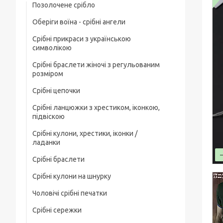
Позолочене срібло
Оберіги воїна - срібні ангели
Срібні прикраси з українською
символікою
Срібні браслети жіночі з регульованим
розміром
Срібні цепочки
Срібні ланцюжки з хрестиком, іконкою,
Чоловічі срібні цепочки
підвіскою
Позолочені срібні ланцюжки
Срібні кулони, хрестики, іконки /
Срібні цепочки з хрестиком
ладанки
Ювелірний шнурок зі срібним замком
Срібні ланцюжки з іконкою чи ладанкою
Срібні браслети
Срібні хрестики
Жіночі цепочки срібні
Позолочені срібні цепочки з хрестиком
Срібні кулони на шнурку
Чоловічі срібні браслети
Срібні підвіски
чи іконкою (ладанкою)
Товсті срібні ланцюжки
Чоловічі срібні печатки
Жіночі срібні браслети
Срібні іконки / ладанки
Срібні ланцюжки з кулонами / підвісками
Дитячі срібні цепочки
Срібні сережки
Чоловічі срібні печатки з чорним
Позолочені срібні браслети
каменем