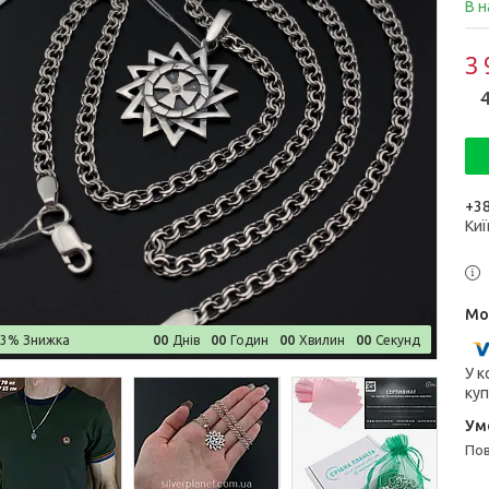
В н
3 
4
+38
Киї
0
0
0
0
0
0
0
0
–3%
Днів
Годин
Хвилин
Секунд
У к
куп
п