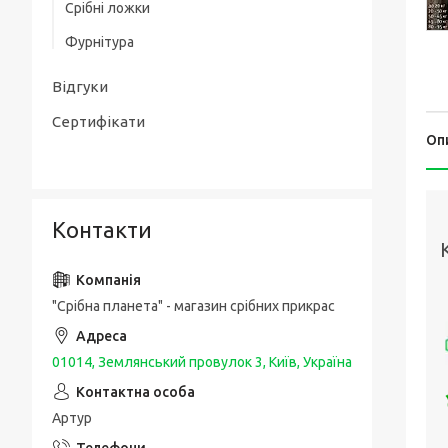
Срібні ложки
Товсті срібні браслети
Срібні чоловічі печатки / перстні з
Фурнітура
золотою накладкою
Чоловічі срібні браслети з золотом
Упаковка та догляд за виробами
Срібні каблучки спаси і збережи
Відгуки
Шовкові браслети з срібними вставками
і застібкою
Сертифікати
Оп
Контакти
"Срібна планета" - магазин срібних прикрас
01014, Землянський провулок 3, Київ, Україна
Артур