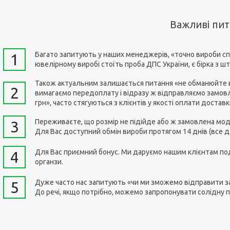
Важливі пи
Багато запитують у наших менеджерів, «точно вироби сп
1
ювелірному виробі стоїть проба ДПС України, є бірка з 
Також актуальним залишається питання «не обманюйте ви
2
вимагаємо передоплату і відразу ж відправляємо замовл
грн», часто стягуються з клієнтів у якості оплати достав
Переживаєте, що розмір не підійде або ж замовлена мод
3
Для Вас доступний обмін вироби протягом 14 днів (все дл
Для Вас приємний бонус. Ми даруємо нашим клієнтам под
4
органзи.
Дуже часто нас запитують «чи ми зможемо відправити зам
5
До речі, якщо потрібно, можемо запропонувати солідну 