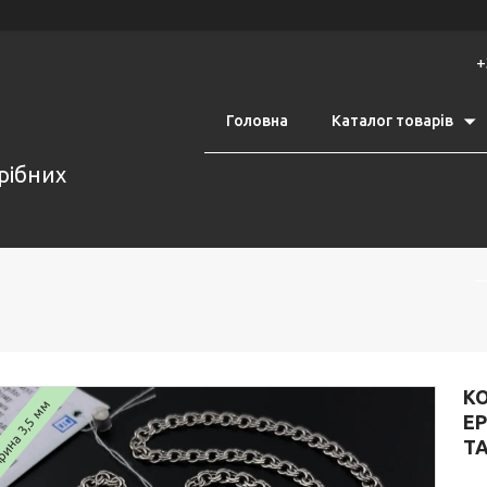
+
Головна
Каталог товарів
срібних
КО
ина 3,5 мм
Е
ТА