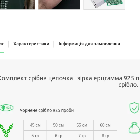
ис
Характеристики
Інформація для замовлення
Комплект срібна цепочка і зірка ерцгамма 925 
срібло.
Чорнене срібло 925 проби
45 см
50 см
55 см
60 см
5 гр
6 гр
7 гр
8 гр