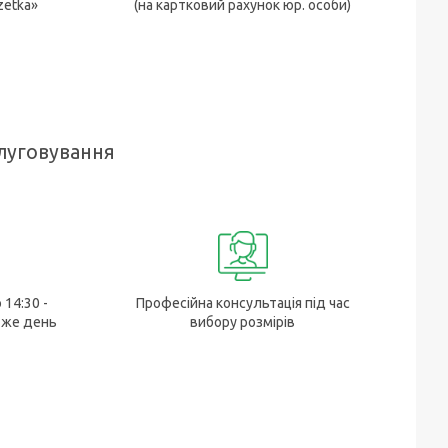
zetka»
(на картковий рахунок юр. особи)
луговування
 14:30 -
Професійна консультація під час
 же день
вибору розмірів