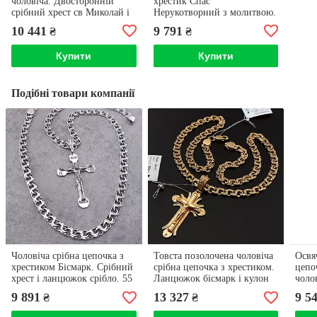
чоловіча. Двосторонній
хрестик Спас
срібний хрест св Миколай і
Нерукотворний з молитвою.
чоловічий ланцюжок
Ланцюжок бісмарк 55 см і
10 441
9 791
₴
₴
бісмарк
кулон хрест
Купити
Купити
Подібні товари компанії
Чоловіча срібна цепочка з
Товста позолочена чоловіча
Освя
хрестиком Бісмарк. Срібний
срібна цепочка з хрестиком.
цепо
хрест і ланцюжок срібло. 55
Ланцюжок бісмарк і кулон
чоло
см
хрест позолота 585 55 см
і кул
9 891
13 327
9 5
₴
₴
Довж