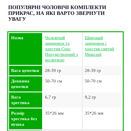
ПОПУЛЯРНІ ЧОЛОВІЧІ КОМПЛЕКТИ
ПРИКРАС, НА ЯКІ ВАРТО ЗВЕРНУТИ
УВАГУ
Назва
Чоловічий
Широкий
ланцюжок та
ланцюжок і
хрестик Спас
хрестик святий
Нерукотворний з
Миколай
молитвою
Вага цепочки
28-39 гр
28-39 гр
Довжина
50-70 см
50-70 см
цепочки
Вага
6,7 гр
9,2 гр
хрестика
Розмір
35*26 мм
35*26 мм
хрестика без
вушка