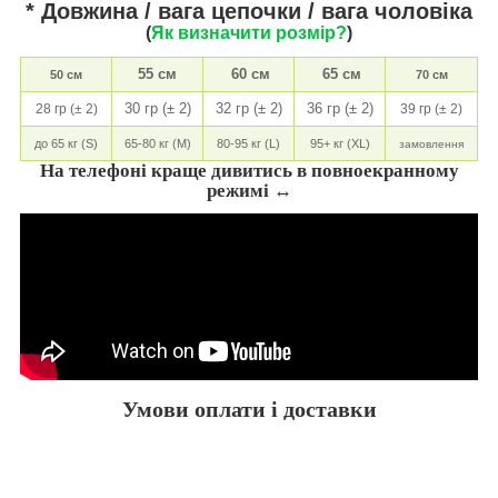
* Довжина / вага цепочки / вага чоловіка
(
Як визначити розмір?
)
55 см
60 см
65 см
50 см
70 см
30 гр (± 2)
32 гр (± 2)
36 гр (± 2)
28 гр (± 2)
39 гр (± 2)
до 65 кг (S)
65-80 кг (M)
80-95 кг (L)
95+ кг (XL)
замовлення
На телефоні краще дивитись в повноекранному
режимі ↔
Умови оплати і доставки