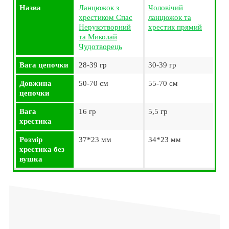
Назва
Ланцюжок з
Чоловічий
хрестиком Спас
ланцюжок та
Нерукотворний
хрестик прямий
та Миколай
Чудотворець
Вага цепочки
28-39 гр
30-39 гр
Довжина
50-70 см
55-70 см
цепочки
Вага
16 гр
5,5 гр
хрестика
Розмір
37*23 мм
34*23 мм
хрестика без
вушка