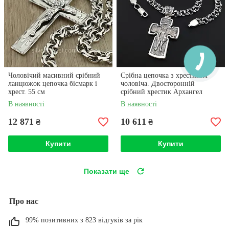
Чоловічий масивний срібний
Срібна цепочка з хрестиком
ланцюжок цепочка бісмарк і
чоловіча. Двосторонній
хрест. 55 см
срібний хрестик Архангел
Михайло та ланцюжок бісмарк
В наявності
В наявності
12 871
10 611
₴
₴
Купити
Купити
Показати ще
Про нас
99% позитивних з 823 відгуків за рік