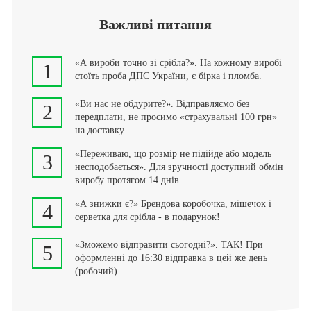
Важливі питання
«А вироби точно зі срібла?». На кожному виробі
1
стоїть проба ДПС України, є бірка і пломба.
«Ви нас не обдурите?». Відправляємо без
2
передплати, не просимо «страхувальні 100 грн»
на доставку.
«Переживаю, що розмір не підійде або модель
3
несподобається». Для зручності доступний обмін
виробу протягом 14 днів.
«А знижки є?» Брендова коробочка, мішечок і
4
серветка для срібла - в подарунок!
«Зможемо відправити сьогодні?». ТАК! При
5
оформленні до 16:30 відправка в цей же день
(робочий).