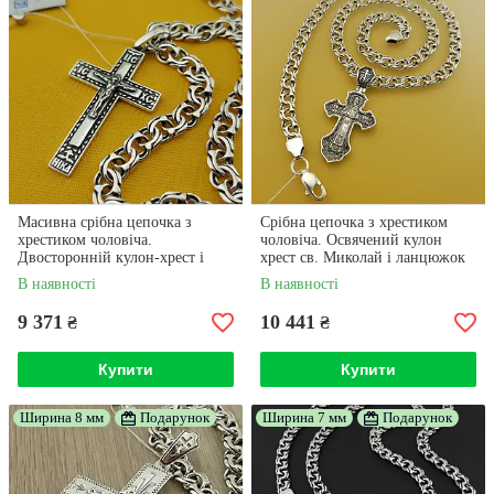
Масивна срібна цепочка з
Срібна цепочка з хрестиком
хрестиком чоловіча.
чоловіча. Освячений кулон
Двосторонній кулон-хрест і
хрест св. Миколай і ланцюжок
ланцюжок зі срібла 925 проби
бісмарк. Довжина 55 см
В наявності
В наявності
55 см
9 371
10 441
₴
₴
Купити
Купити
Ширина 8 мм
Подарунок
Ширина 7 мм
Подарунок