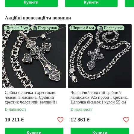
Купити
Купити
Акційні пропозиції та новинки
Ширина 7 мм
Подарунок
Ширина 8 мм
Подарунок
Срібна цепочка з хрестиком
Чоловічий товстий срібний
чоловіча масивна. Срібний
ланцюжок 925 проби і хрестик.
хрестик чоловічий великий і
Цепочка бісмарк і кулон 55 см
цепочка бісмарк широка. 55 см
В наявності
В наявності
10 211
12 861
₴
₴
Купити
Купити