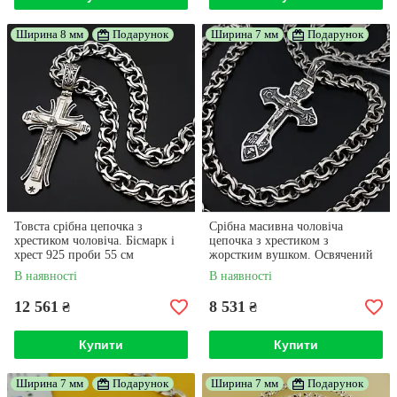
Ширина 8 мм
Подарунок
Ширина 7 мм
Подарунок
Товста срібна цепочка з
Срібна масивна чоловіча
хрестиком чоловіча. Бісмарк і
цепочка з хрестиком з
хрест 925 проби 55 см
жорстким вушком. Освячений
хрест Спаси Сохрани та ланцюг,
В наявності
В наявності
60 см
12 561
8 531
₴
₴
Купити
Купити
Ширина 7 мм
Подарунок
Ширина 7 мм
Подарунок