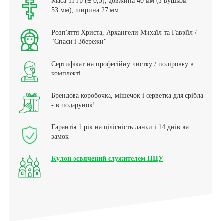
Маса 11 гр (± 0,5), довжина 40 мм (з вушком
53 мм), ширина 27 мм
Розп'яття Христа, Архангели Михаїл та Гавріїл /
"Спаси і Збережи"
Сертифікат на професійну чистку / поліровку в
комплекті
Брендова коробочка, мішечок і серветка для срібла
- в подарунок!
Гарантія 1 рік на цілісність ланки і 14 днів на
замок
Кулон освячений служителем ПЦУ