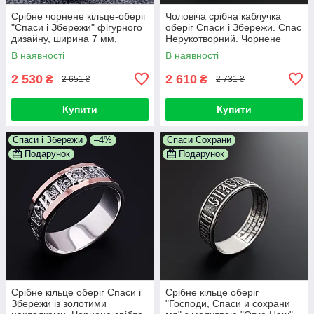
Срібне чорнене кільце-оберіг
Чоловіча срібна каблучка
"Спаси і Збережи" фігурного
оберіг Спаси і Збережи. Спас
дизайну, ширина 7 мм,
Нерукотворний. Чорнене
розмір 21
срібло 925
В наявності
В наявності
2 530
2 610
₴
₴
2 651 ₴
2 731 ₴
Купити
Купити
Спаси і Збережи
–4%
Спаси Сохрани
Подарунок
Подарунок
Срібне кільце оберіг Спаси і
Срібне кільце оберіг
Збережи із золотими
"Господи, Спаси и сохрани