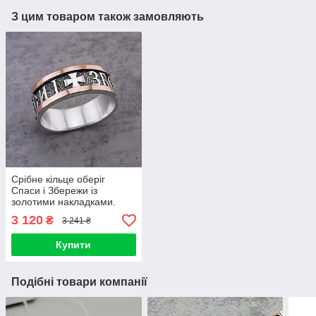
З цим товаром також замовляють
Срібне кільце оберіг
Спаси і Збережи із
золотими накладками.
Чорнене срібло 925
3 120
₴
3 241 ₴
розмір 21
Купити
Подібні товари компанії