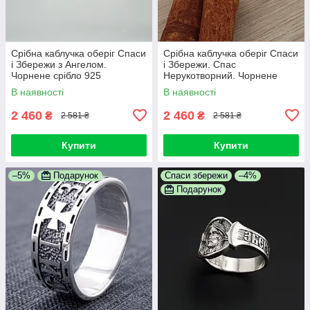
Срібна каблучка оберіг Спаси
Срібна каблучка оберіг Спаси
і Збережи з Ангелом.
і Збережи. Спас
Чорнене срібло 925
Нерукотворний. Чорнене
срібло 925 19 розмір
В наявності
В наявності
2 460
2 460
₴
₴
2 581 ₴
2 581 ₴
Купити
Купити
–5%
Подарунок
Спаси збережи
–4%
Подарунок