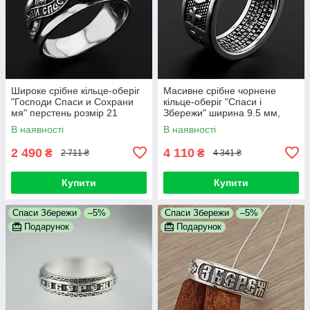
Широке срібне кільце-оберіг
Масивне срібне чорнене
"Господи Спаси и Сохрани
кільце-оберіг "Спаси і
мя" перстень розмір 21
Збережи" ширина 9.5 мм,
розмір 21
В наявності
В наявності
2 490
4 110
₴
₴
2 711 ₴
4 341 ₴
Купити
Купити
Спаси Збережи
–5%
Спаси Збережи
–5%
Подарунок
Подарунок