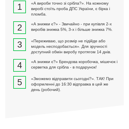
«А вироби точно зі срібла?». На кожному
1
виробі стоїть проба ДПС України, є бірка і
пломба.
«А знижки є?» - Звичайно - при купівля 2-х
2
виробів знижка 5%, 3-х і більше знижка 7%.
«Переживаю, що розмір не підійде або
3
модель несподобається». Для зручності
доступний обмін виробу протягом 14 днів.
«А знижки є?» Брендова коробочка, мішечок і
4
серветка для срібла - в подарунок!
«Зможемо відправити сьогодні?». ТАК! При
5
оформленні до 16:30 відправка в цей же
день (робочий).