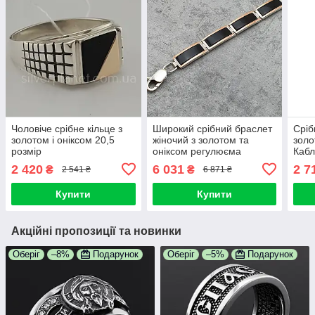
Чоловіче срібне кільце з
Широкий срібний браслет
Сріб
золотом і оніксом 20,5
жіночий з золотом та
золо
розмір
оніксом регулюєма
Кабл
довжина 18 - 20,5 см.
золо
2 420
6 031
2 7
₴
₴
2 541 ₴
6 871 ₴
Ширина 8 мм.
Купити
Купити
Акційні пропозиції та новинки
Оберіг
–8%
Подарунок
Оберіг
–5%
Подарунок