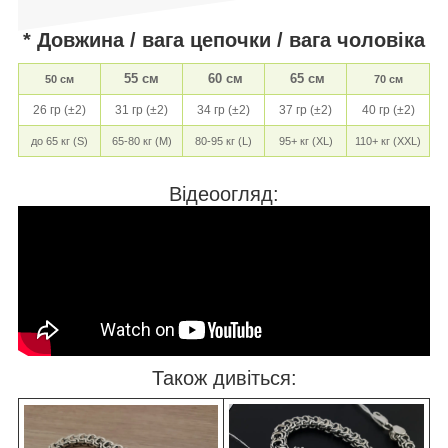
* Довжина / вага цепочки / вага чоловіка
55 см
60 см
65 см
50 см
70 см
26 гр (±2)
31 гр (±2)
34 гр (±2)
37 гр (±2)
40 гр (±2)
до 65 кг (S)
65-80 кг (M)
80-95 кг (L)
95+ кг (XL)
110+ кг (XXL)
Відеоогляд:
Також дивіться: