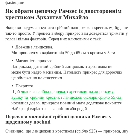
фахівцями.
Як обрати цепочку Рамзес із двостороннім
хрестиком Архангел Михайло
Якщо ви надумали купити срібний ланцюжок з хрестиком, буде не
так-то просто. У процесі вибору прикрас вам доведеться тримати у
голові кілька факторів. Серед них ключовими є такі:
Довжина ланцюжка.
Ми пропонуємо варіанти від 50 до 65 см з кроком у 5 см.
Масивність прикрас.
Наприклад, дитячий срібний ланцюжок з хрестиком не
може бути надто масивним. Натомість прикрас для дорослих
це обмеження не стосується.
Покриття.
Щоб
чоловіча срібна цепочка з хрестиком на жорсткому
вушку та срібний хрестик і ланцюжок бісмарк срібло 55 см
носилися довго, прикраси повинні мати додаткове покриття.
Найкращі варіанти — чорніння або родій.
Переваги чоловічої срібної цепочки Рамзес у
щоденному носінні
Очевидно, що ланцюжок з хрестиком (срібло 925) — прикраса, яку