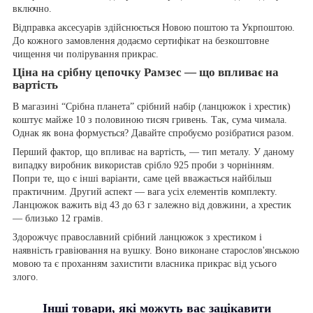
включно.
Відправка аксесуарів здійснюється Новою поштою та Укрпоштою.
До кожного замовлення додаємо сертифікат на безкоштовне
чищення чи полірування прикрас.
Ціна на срібну цепочку Рамзес — що впливає на
вартість
В магазині “Срібна планета” срібний набір (ланцюжок і хрестик)
коштує майже 10 з половиною тисяч гривень. Так, сума чимала.
Однак як вона формується? Давайте спробуємо розібратися разом.
Перший фактор, що впливає на вартість, — тип металу. У даному
випадку виробник використав срібло 925 проби з чорнінням.
Попри те, що є інші варіанти, саме цей вважається найбільш
практичним. Другий аспект — вага усіх елементів комплекту.
Ланцюжок важить від 43 до 63 г залежно від довжини, а хрестик
— близько 12 грамів.
Здорожчує православний срібний ланцюжок з хрестиком і
наявність гравіювання на вушку. Воно виконане старослов'янською
мовою та є проханням захистити власника прикрас від усього
злого.
Інші товари, які можуть вас зацікавити