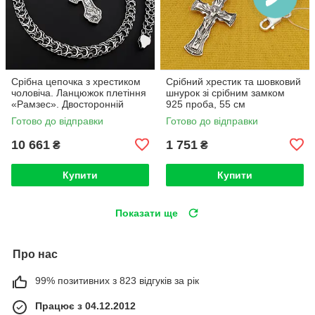
Срібна цепочка з хрестиком
Срібний хрестик та шовковий
чоловіча. Ланцюжок плетіння
шнурок зі срібним замком
«Рамзес». Двосторонній
925 проба, 55 см
срібний хрест Св Миколай із
Готово до відправки
Готово до відправки
срібла 925 проби. 60 см
10 661
1 751
₴
₴
Купити
Купити
Показати ще
Про нас
99% позитивних з 823 відгуків за рік
Працює з 04.12.2012