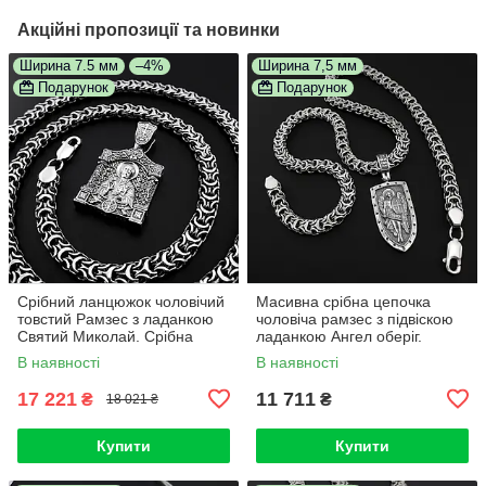
Акційні пропозиції та новинки
Ширина 7.5 мм
–4%
Ширина 7,5 мм
Подарунок
Подарунок
Срібний ланцюжок чоловічий
Масивна срібна цепочка
товстий Рамзес з ладанкою
чоловіча рамзес з підвіскою
Святий Миколай. Срібна
ладанкою Ангел оберіг.
підвіска з молитвою та
Товстий ланцюг срібло та
В наявності
В наявності
ланцюжок срібло 55 см
Архангел
17 221
11 711
₴
₴
18 021 ₴
Купити
Купити