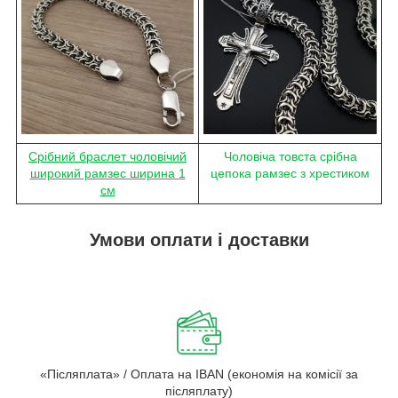
Срібний браслет чоловічий
Чоловіча товста срібна
широкий рамзес ширина 1
цепока рамзес з хрестиком
см
Умови оплати і доставки
«Післяплата» / Оплата на IBAN (економія на комісії за
післяплату)