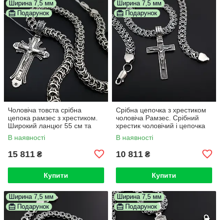
Ширина 7,5 мм
Ширина 7,5 мм
Подарунок
Подарунок
Чоловіча товста срібна
Срібна цепочка з хрестиком
цепока рамзес з хрестиком.
чоловіча Рамзес. Срібний
Широкий ланцюг 55 см та
хрестик чоловічий і цепочка
кулон хрест срібло 925
товста. Довжина 55 см
В наявності
В наявності
15 811
10 811
₴
₴
Купити
Купити
Ширина 7,5 мм
Ширина 7,5 мм
Подарунок
Подарунок