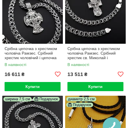
Срібна цепочка з хрестиком
Срібна цепочка з хрестиком
чоловіча Рамзес. Срібний
чоловіча Рамзес. Срібний
хрестик чоловічий і цепочка
хрестик св. Миколай і
чоловіча товста. 55 см
ланцюжок Рамзес срібло. 55
В наявності
В наявності
см
16 611
13 511
₴
₴
Купити
Купити
ширина 7,5 см
Подарунок
диаметр 2,5 см
Подарунок