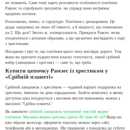
не знімають. Саме тому варто розглянути особливості плетіння
Рамзес та спробувати зрозуміти, чи справді воно витримає
щоденне носіння.
Розпочнемо, певно, зі структури. Плетіння є двошаровим. Це
додає ланцюжку не лише об’ємності, а й міцності, що помножена
на 2. Що далі? Звісно ж, універсальність. Прикраси Рамзес легко
поєднуються з різними образами, а ще органічно виглядають у парі
з хрестиками.
Нагадаємо і про те, що плетіння цього типу виглядає дорого. Тож
якщо ви прагнете підкреслити власну статусність, такий срібний
набір (ланцюжок і хрестик) — саме те, що треба.
Купити цепочку Рамзес із хрестиком у
«Срібній планеті»
Срібний ланцюжок з хрестиком — чудовий варіант подарунка на
хрестини, іменини чи день народження. Знайти комплект, в якому
доступна ціна поєднується з високою якістю виконання, можна у
магазині “Срібна планета”.
Як замовити
срібний ланцюжок чоловічий товстий якірне
плетіння. Масивна якірна цепочка срібло 80 грам 60 см
? Якщо ви
вже обрали аксесуар, оформити покупку можна через сайт,
телефоном або в месенджерах. Ми працюємо з понеділка до суботи