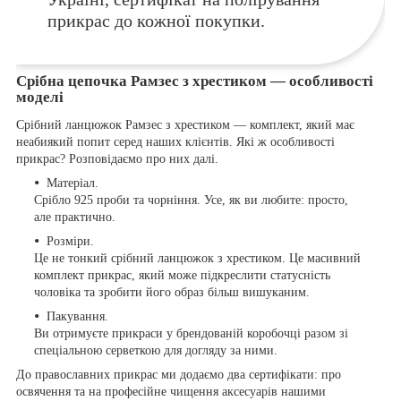
прикрас до кожної покупки.
Срібна цепочка Рамзес з хрестиком — особливості
моделі
Срібний ланцюжок Рамзес з хрестиком — комплект, який має
неабиякий попит серед наших клієнтів. Які ж особливості
прикрас? Розповідаємо про них далі.
Матеріал.
Срібло 925 проби та чорніння. Усе, як ви любите: просто,
але практично.
Розміри.
Це не тонкий срібний ланцюжок з хрестиком. Це масивний
комплект прикрас, який може підкреслити статусність
чоловіка та зробити його образ більш вишуканим.
Пакування.
Ви отримуєте прикраси у брендованій коробочці разом зі
спеціальною серветкою для догляду за ними.
До православних прикрас ми додаємо два сертифікати: про
освячення та на професійне чищення аксесуарів нашими