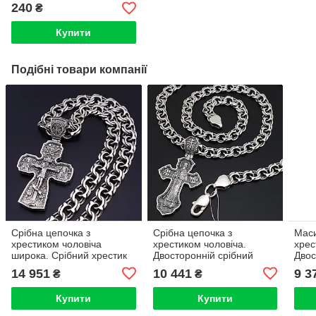
бархату
240
₴
Купити
Подібні товари компанії
Срібна цепочка з
Срібна цепочка з
Маси
хрестиком чоловіча
хрестиком чоловіча.
хрес
широка. Срібний хрестик
Двосторонній срібний
Двос
Спаси Збережи, св.
хрест св Миколай і
і ла
14 951
10 441
9 3
₴
₴
Микола і Архангели з
чоловічий ланцюжок
проб
срібним ланцюжком. 55
бісмарк
Купити
Купити
см