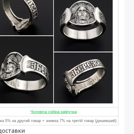
Чоловіча срібна каблучка
ка 5% на другий товар + знижка 7% на третій товар (дешевший)
доставки