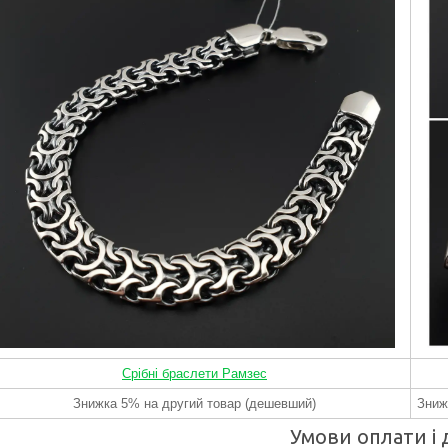
Срібні браслети Рамзес
Знижка 5% на другий товар (дешевший)
Зниж
Умови оплати і 