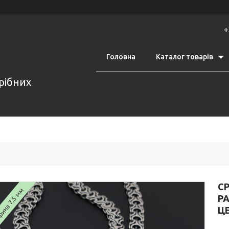
+
Головна
Каталог товарів
срібних
С
ина 7,5 мм
РА
Ц