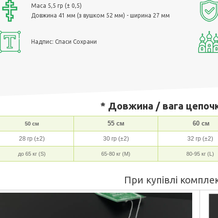
Маса 5,5 гр (± 0,5)
Довжина 41 мм (з вушком 52 мм) - ширина 27 мм
Надпис: Спаси Сохрани
* Довжина / вага цепочк
55 см
60 см
50 см
28 гр (±2)
30 гр (±2)
32 гр (±2)
до 65 кг (S)
65-80 кг (M)
80-95 кг (L)
При купівлі компл