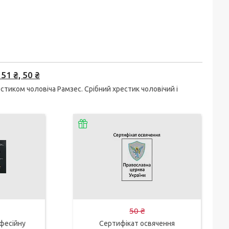
51 ₴, 50 ₴
стиком чоловіча Рамзес. Срібний хрестик чоловічий і
50 ₴
фесійну
Сертифікат освячення