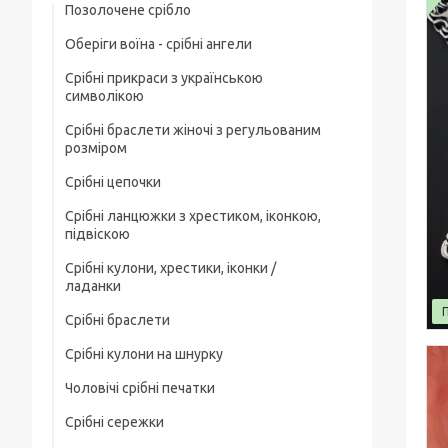
Позолочене срібло
Оберіги воїна - срібні ангели
Срібні прикраси з українською
символікою
Срібні браслети жіночі з регульованим
розміром
Срібні цепочки
Срібні ланцюжки з хрестиком, іконкою,
Чоловічі срібні цепочки
підвіскою
Позолочені срібні ланцюжки
Срібні кулони, хрестики, іконки /
Срібні цепочки з хрестиком
ладанки
Ювелірний шнурок зі срібним замком
Срібні ланцюжки з іконкою чи ладанкою
Срібні браслети
Срібні хрестики
Жіночі цепочки срібні
Позолочені срібні цепочки з хрестиком
Срібні кулони на шнурку
Чоловічі срібні браслети
Срібні підвіски
чи іконкою (ладанкою)
Товсті срібні ланцюжки
Чоловічі срібні печатки
Жіночі срібні браслети
Срібні іконки / ладанки
Срібні ланцюжки з кулонами / підвісками
Дитячі срібні цепочки
Срібні сережки
Чоловічі срібні печатки з чорним
Позолочені срібні браслети
каменем