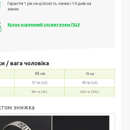
Гарантія 1 рік на цілісність ланки і 14 днів на
замок
Кулон освячений служителем ПЦУ
и / вага чоловіка
65 см
70 см
37 гр (±2)
40 гр (±2)
95+ кг (XL)
110+ кг (XXL)
ектом знижка