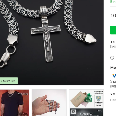
В н
10
+38
Киї
Подарунок
У к
куп
п