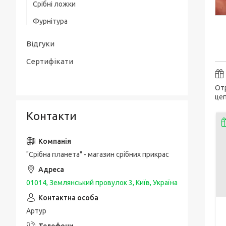
Срібні ложки
Товсті срібні браслети
Срібні чоловічі печатки / перстні з
Фурнітура
золотою накладкою
Чоловічі срібні браслети з золотом
Упаковка та догляд за виробами
Срібні каблучки спаси і збережи
Відгуки
Шовкові браслети з срібними вставками
і застібкою
Сертифікати
Отр
цеп
Контакти
"Срібна планета" - магазин срібних прикрас
01014, Землянський провулок 3, Київ, Україна
Артур