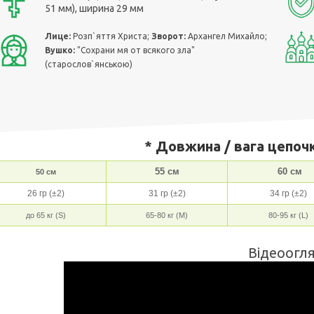
51 мм), ширина 29 мм
Лице:
Розп`яття Христа;
Зворот:
Архангел Михайло;
Вушко:
"Сохрани мя от всякого зла"
(старослов`янською)
* Довжина / вага цепочк
55 см
60 см
50 см
26 гр (±2)
31 гр (±2)
34 гр (±2)
до 65 кг (S)
65-80 кг (M)
80-95 кг (L)
Відеоогля