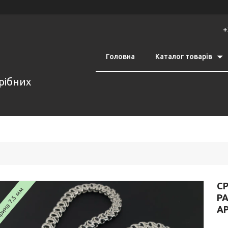
+
Головна
Каталог товарів
срібних
С
ина 7,5 мм
Р
А