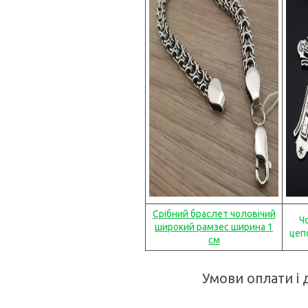
Срібний браслет чоловічий
Ч
широкий рамзес ширина 1
цеп
см
Умови оплати і 