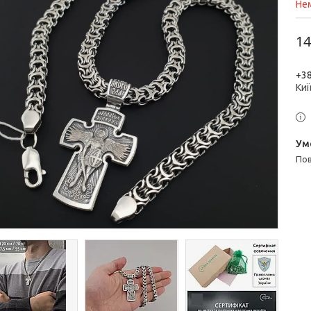
Нем
14
+38
Киї
п