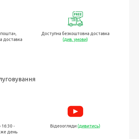
рпошта»,
Доступна безкоштовна доставка
а доставка
(див. умови)
луговування
 16:30 -
Відеоогляди
(дивитись)
 же день