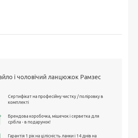
айло і чоловічий ланцюжок Рамзес
Сертифікат на професійну чистку / поліровку в
комплекті
Брендова коробочка, мішечок і серветка для
срібла - в подарунок!
Гарантія 1 рік на цілісність ланки і 14 днів на