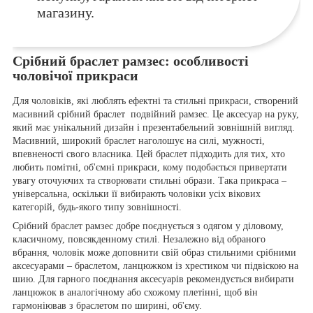
магазину.
Срібний браслет рамзес: особливості
чоловічої прикраси
Для чоловіків, які люблять ефектні та стильні прикраси, створений
масивний срібний браслет подвійний рамзес. Це аксесуар на руку,
який має унікальний дизайн і презентабельний зовнішній вигляд.
Масивний, широкий браслет наголошує на силі, мужності,
впевненості свого власника. Цей браслет підходить для тих, хто
любить помітні, об'ємні прикраси, кому подобається привертати
увагу оточуючих та створювати стильні образи. Така прикраса –
універсальна, оскільки її вибирають чоловіки усіх вікових
категорій, будь-якого типу зовнішності.
Срібний браслет рамзес добре поєднується з одягом у діловому,
класичному, повсякденному стилі. Незалежно від обраного
вбрання, чоловік може доповнити свій образ стильними срібними
аксесуарами – браслетом, ланцюжком із хрестиком чи підвіскою на
шию. Для гарного поєднання аксесуарів рекомендується вибирати
ланцюжок в аналогічному або схожому плетінні, щоб він
гармоніював з браслетом по ширині, об'єму.