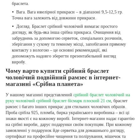
браслета.
Вага. Вага ювелірної прикраси – в діапазоні 9,5-12,5 гр.
Точна вага залежить від довжини прикраси.
Догляд. Браслет срібний чоловічий вимагає простого
догляду, як будь-яка інша срібна прикраса. Очищення від
забруднень за допомогою серветок, спеціальних розчинів,
зберігання у сухому та темному місці, запобігання прямому
контакту з вологою – це основні рекомендації, які
допоможуть надовго зберегти презентабельний вигляд
виробу.
Чому варто купити срібний браслет
чоловічий подвійний рамзес в інтернет-
магазині «Срібна планета»
У нашому магазині представлений
срібний браслет чоловічий на
руку чоловічий срібний браслет бісмарк плоский 21 см
, браслет
рамзес і багато інших прикрас для стильних чоловічих образів.
Проба срібла 925, пломба, бирка українського виробника – всі ці
знаки якості є на кожному виробі. Інтернет-магазин надає гарантію
на срібні вироби, дарує подарунки своїм покупцям. При кожному
замовленні у подарунок йде серветка для домашнього догляду,
сертифікат на професійне чищення та полірування, мішечок та