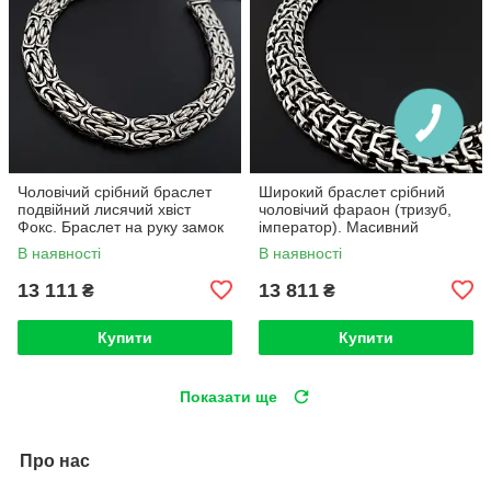
Чоловічий срібний браслет
Широкий браслет срібний
подвійний лисячий хвіст
чоловічий фараон (тризуб,
Фокс. Браслет на руку замок
імператор). Масивний
коробка 22 розмір
браслет 50 гр замок коробка
В наявності
В наявності
21 см
13 111
13 811
₴
₴
Купити
Купити
Показати ще
Про нас