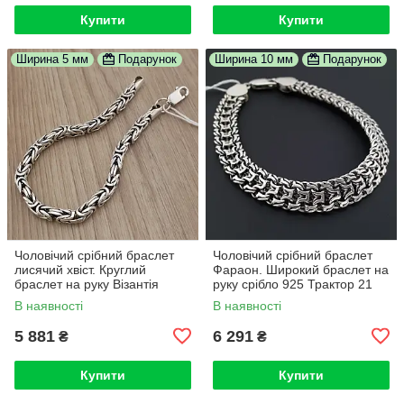
Купити
Купити
Ширина 5 мм
Подарунок
Ширина 10 мм
Подарунок
Чоловічий срібний браслет
Чоловічий срібний браслет
лисячий хвіст. Круглий
Фараон. Широкий браслет на
браслет на руку Візантія
руку срібло 925 Трактор 21
чорнене срібло 925 21 см
розмір
В наявності
В наявності
5 881
6 291
₴
₴
Купити
Купити