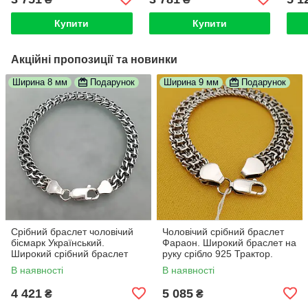
мм. Довжина 18,5 см
мм / 17 - 20 см. Білий
сріб
Купити
Купити
Акційні пропозиції та новинки
Ширина 8 мм
Подарунок
Ширина 9 мм
Подарунок
Срібний браслет чоловічий
Чоловічий срібний браслет
бісмарк Український.
Фараон. Широкий браслет на
Широкий срібний браслет
руку срібло 925 Трактор.
чоловічий 8 мм. 21 см
Ширина 9 мм. 22 розмір
В наявності
В наявності
4 421
5 085
₴
₴