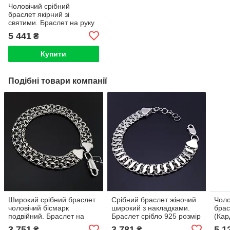
Чоловічий срібний
браслет якірний зі
святими. Браслет на руку
якірний 20 см розмір
5 441
₴
срібло 925
Купити
Подібні товари компанії
Широкий срібний браслет
Срібний браслет жіночий
Чоло
чоловічий бісмарк
широкий з накладками.
брас
подвійний. Браслет на
Браслет срібло 925 розмір
(Кар
руку срібло 925. Ширина 9
регулюється. Ширина 9
мм. 
3 751
3 781
5 1
₴
₴