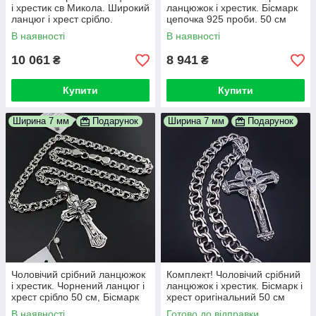
і хрестик св Микола. Широкий
ланцюжок і хрестик. Бісмарк
ланцюг і хрест срібло.
цепочка 925 проби. 50 см
Українізований! 50
В наявності
В наявності
10 061
8 941
₴
₴
Купити
Купити
Ширина 7 мм
Подарунок
Ширина 7 мм
Подарунок
Чоловічий срібний ланцюжок
Комплект! Чоловічий срібний
і хрестик. Чорнений ланцюг і
ланцюжок і хрестик. Бісмарк і
хрест срібло 50 см, Бісмарк
хрест оригінальний 50 см
В наявності
Готово до відправки