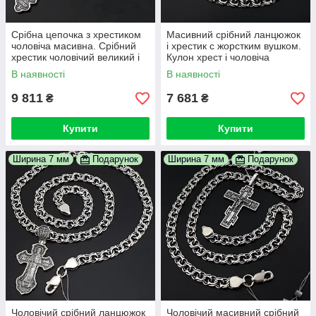
Срібна цепочка з хрестиком
Масивний срібний ланцюжок
чоловіча масивна. Срібний
і хрестик с жорстким вушком.
хрестик чоловічий великий і
Кулон хрест і чоловіча
цепочка бісмарк широка. 50
цепочка срібло 50 см
В наявності
В наявності
см
9 811
7 681
₴
₴
Купити
Купити
Ширина 7 мм
Подарунок
Ширина 7 мм
Подарунок
Чоловічий срібний ланцюжок
Чоловічий масивний срібний