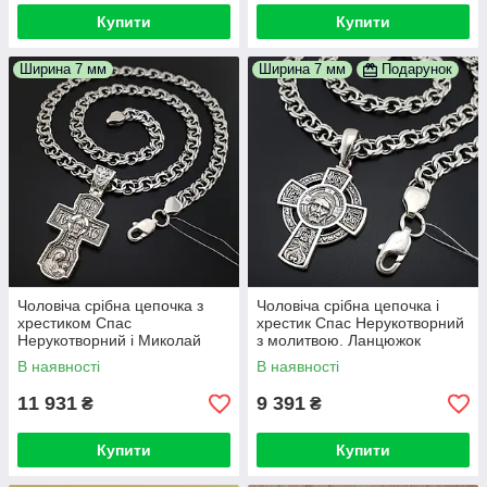
Купити
Купити
Ширина 7 мм
Ширина 7 мм
Подарунок
Чоловіча срібна цепочка з
Чоловіча срібна цепочка і
хрестиком Спас
хрестик Спас Нерукотворний
Нерукотворний і Миколай
з молитвою. Ланцюжок
Чудотворець. Освячений
бісмарк 50 см і кулон хрест
В наявності
В наявності
хрест и ланцюг 50 см
11 931
9 391
₴
₴
Купити
Купити