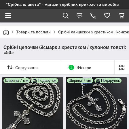
"Срібна планета" - магазин срібних прикрас та виробів
Товари та послуги
Срібні ланцюжки з хрестиком, іконкою
Срібні цепочки бісмарк з хрестиком / кулоном товсті:
«50»
Сортування
1
Фільтри
Ширина 7 мм
Подарунок
Ширина 7 мм
Подарунок