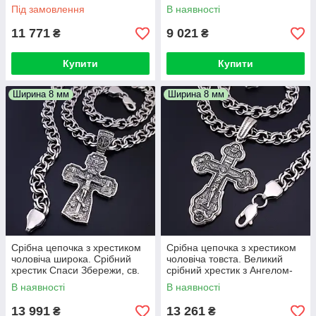
Збережи і срібний ланцюжок
см
Під замовлення
В наявності
8 мм. 50 см
11 771
9 021
₴
₴
Купити
Купити
Ширина 8 мм
Ширина 8 мм
Срібна цепочка з хрестиком
Срібна цепочка з хрестиком
чоловіча широка. Срібний
чоловіча товста. Великий
хрестик Спаси Збережи, св.
срібний хрестик з Ангелом-
Микола і Архангели з срібним
охоронцем і масивна
В наявності
В наявності
ланцюжком. 50 см
цепочка бісмарк. 50 см
13 991
13 261
₴
₴