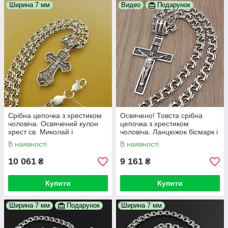
Ширина 7 мм
Видео
Подарунок
Срібна цепочка з хрестиком
Освячено! Товста срібна
чоловіча. Освячений кулон
цепочка з хрестиком
хрест св. Миколай і
чоловіча. Ланцюжок бісмарк і
ланцюжок бісмарк. Довжина
кулон хрест срібло 925.
В наявності
В наявності
50 см
Довжина 50 см
10 061
9 161
₴
₴
Купити
Купити
Ширина 7 мм
Подарунок
Ширина 7 мм