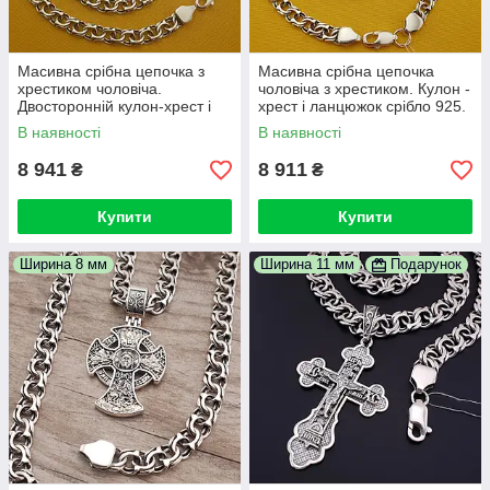
Масивна срібна цепочка з
Масивна срібна цепочка
хрестиком чоловіча.
чоловіча з хрестиком. Кулон -
Двосторонній кулон-хрест і
хрест і ланцюжок срібло 925.
ланцюжок зі срібла 925 проби
50 см
В наявності
В наявності
50 см
8 941
8 911
₴
₴
Купити
Купити
Ширина 8 мм
Ширина 11 мм
Подарунок