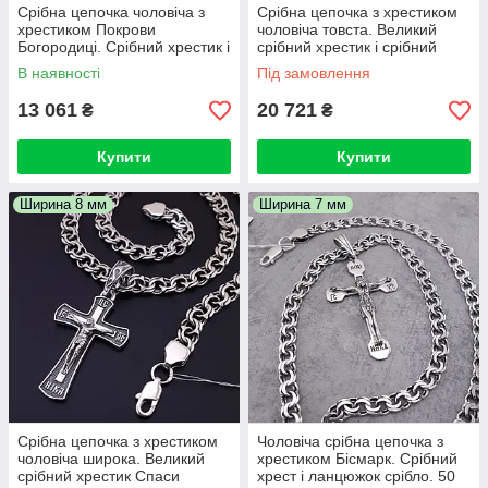
Срібна цепочка чоловіча з
Срібна цепочка з хрестиком
хрестиком Покрови
чоловіча товста. Великий
Богородиці. Срібний хрестик і
срібний хрестик і срібний
ланцюжок бісмарк на шию.
ланцюжок широкий. 50 см
В наявності
Під замовлення
50 см
13 061
20 721
₴
₴
Купити
Купити
Ширина 8 мм
Ширина 7 мм
Срібна цепочка з хрестиком
Чоловіча срібна цепочка з
чоловіча широка. Великий
хрестиком Бісмарк. Срібний
срібний хрестик Спаси
хрест і ланцюжок срібло. 50