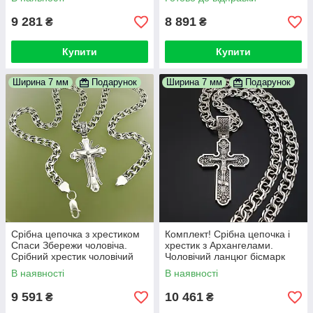
9 281
8 891
₴
₴
Купити
Купити
Ширина 7 мм
Подарунок
Ширина 7 мм
Подарунок
Срібна цепочка з хрестиком
Комплект! Срібна цепочка і
Спаси Збережи чоловіча.
хрестик з Архангелами.
Срібний хрестик чоловічий
Чоловічий ланцюг бісмарк
великий з ланцюжком
ширина 7 мм та хрест. 55 см
В наявності
В наявності
бісмарк 7мм. 50 см
9 591
10 461
₴
₴