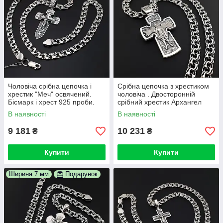
Чоловіча срібна цепочка і
Срібна цепочка з хрестиком
хрестик "Меч" освячений.
чоловіча . Двосторонній
Бісмарк і хрест 925 проби.
срібний хрестик Архангел
Довжина 50 см
Михайло та ланцюжок
В наявності
В наявності
бісмарк. 50 см
9 181
10 231
₴
₴
Купити
Купити
Ширина 7 мм
Подарунок