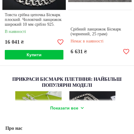
Товста срібна цепочка Бісмарк
плоский. Чоловічий ланцюжок
широкий 10 мм срібло 925.
Довжина 55 см
Срібний ланцюжок Бісмарк
В наявності
(чорнений, 25 грам)
16 041
Немає в наявності
₴
6 631
₴
Купити
ПРИКРАСИ БІСМАРК ПЛЕТІННЯ: НАЙБІЛЬШ
ПОПУЛЯРНІ МОДЕЛІ
Показати все
11,5 г,
Срібло 925, вага 25 гр,
рина 6,5
довжина 55 см, ширина 6,5
мм, 4 вставки.
Про нас