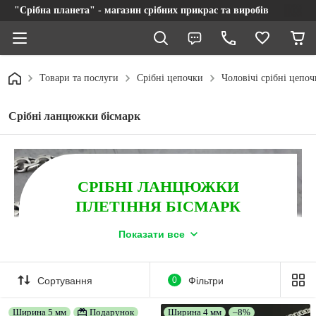
"Срібна планета" - магазин срібних прикрас та виробів
Товари та послуги
Срібні цепочки
Чоловічі срібні цепо
Срібні ланцюжки бісмарк
СРІБНІ ЛАНЦЮЖКИ
ПЛЕТІННЯ БІСМАРК
- прикраси для чоловіків, що мають стабільно
Показати все
високий попит.
Найкращий подарунок для тих, хто любить стильні
ювелірні вироби. Серветка для чищення/полірування
Сортування
0
Фільтри
срібла в подарунок на замовлення. Безкоштовна
доставка по Україні при повній оплаті на IBAN.
Ширина 5 мм
Подарунок
Ширина 4 мм
–8%