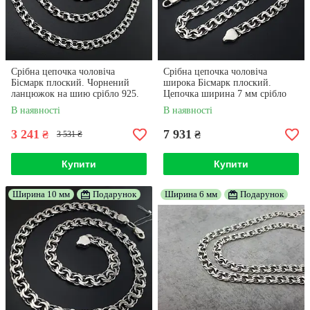
Срібна цепочка чоловіча
Срібна цепочка чоловіча
Бісмарк плоский. Чорнений
широка Бісмарк плоский.
ланцюжок на шию срібло 925.
Цепочка ширина 7 мм срібло
Довжина 55 см
925. Довжина 55 см
В наявності
В наявності
3 241
7 931
₴
₴
3 531 ₴
Купити
Купити
Ширина 10 мм
Подарунок
Ширина 6 мм
Подарунок