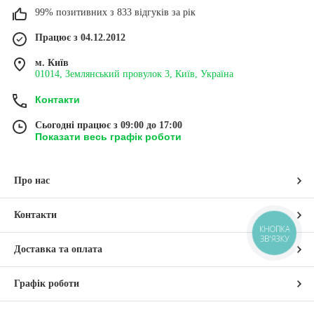
99% позитивних з 833 відгуків за рік
СРІБНИЙ ЧОЛОВІЧИЙ
СРІБНИЙ ЛАНЦЮЖОК
БРАСЛЕТ ІЗ ВСТАВКОЮ
ЧОЛОВІЧИЙ БІСМАРК ЗІ
ГЕПАРД
ВСТАВКАМИ ГЕПАРД
Працює з 04.12.2012
м. Київ
01014, Землянський провулок 3, Київ, Україна
0-34 гр,
Срібло 925, вага 17-22 г,
Контакти
5 см,
довжина 50, 55, 60, 65 см,
м.
ширина 5 мм.
Сьогодні працює з 09:00 до 17:00
Показати весь графік роботи
МАСИВНИЙ ЧОЛОВІЧИЙ
СРІБНИЙ ЛАНЦЮЖОК
ЛАНЦЮЖОК БІСМАРК
БІСМАРК
Про нас
Контакти
КНОПКА
2-15 гр,
Срібло 925, вага 6,5-8,3 г,
ЗВ'ЯЗКУ
 60, 65
довжина 45, 50, 55, 60 см,
 мм.
ширина 3,5 мм.
Доставка та оплата
Графік роботи
СРІБНИЙ ЛАНЦЮЖОК
ТОНКИЙ СРІБНИЙ
БІСМАРК
ЛАНЦЮЖОК БІСМАРК