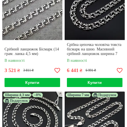
Срібна цепочка чоловіча товста
Срібний ланцюжок Бісмарк (14
бісмарк на шию. Масивний
грам. ланка 4,5 мм)
срібний ланцюжок ширина 7
мм. Довжина 55 см
В наявності
В наявності
3 521
6 441
₴
₴
3 811 ₴
6 991 ₴
Купити
Купити
Ширина 4,3 мм
–8%
Ширина 7 мм
Подарунок
Подарунок