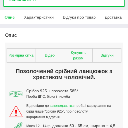
Опис
Характеристики
Відгуки про товар
Доставка
Опис
Купують
Розмірна сітка
Відео
Відгуки
разом
Позолочений срібний ланцюжок з
хрестиком чоловічий.
Срібло 925 + позолота 585*
Проба ДПС, бірка і пломба
Відповідно до
законодавства
проба і маркування на
бірці
лише "срібло 925",
про позолоту
інформація відсутня.
довжина 50 - 65 см, ширина ≈ 4,5
Маса 12 - 14 гр,