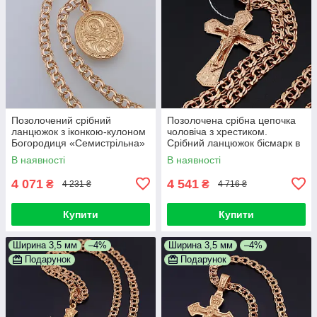
Позолочений срібний
Позолочена срібна цепочка
ланцюжок з іконкою-кулоном
чоловіча з хрестиком.
Богородиця «Семистрільна»
Срібний ланцюжок бісмарк в
жіноча. Ширина 3,5 мм.
позолоті срібло 925. 55 см
В наявності
В наявності
Довжина 50 см
4 071
4 541
₴
₴
4 231 ₴
4 716 ₴
Купити
Купити
Ширина 3,5 мм
–4%
Ширина 3,5 мм
–4%
Подарунок
Подарунок