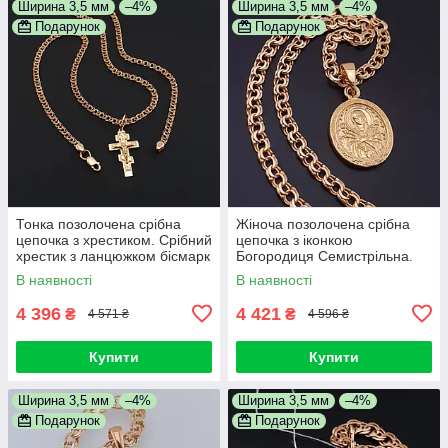
Ширина 3,5 мм
–4%
Ширина 3,5 мм
–4%
Подарунок
Подарунок
Тонка позолочена срібна
Жіноча позолочена срібна
цепочка з хрестиком. Срібний
цепочка з іконкою
хрестик з ланцюжком бісмарк
Богородиця Семистрільна.
позолота 585. 55 см
Кулон і ланцюжок 925 проба
В наявності
В наявності
50 см
4 396
4 421
₴
₴
4 571 ₴
4 596 ₴
Купити
Купити
Ширина 3,5 мм
–4%
Ширина 3,5 мм
–4%
Подарунок
Подарунок