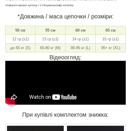
поверхні вушка кулону і з`єднувальному колечку
*Довжина / маса цепочки / розміри:
50 см
55 см
60 см
65 см
12 гр (±1)
13 гр (±1)
14 гр (±1)
15 гр (±1)
до 65 кг (S)
65-80 кг (M)
80-95 кг (L)
95+ кг (XL)
Відеоогляд:
При купівлі комплектом знижка: