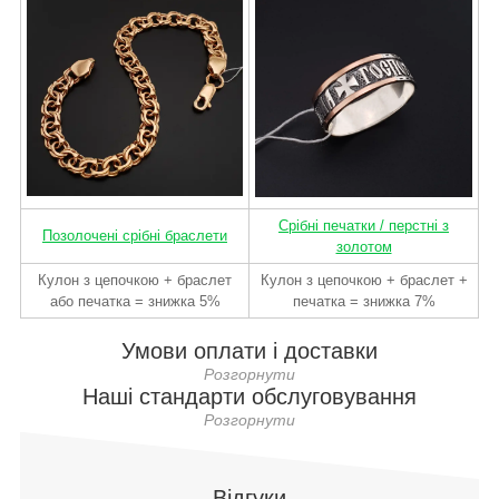
Срібні печатки / перстні з
Позолочені срібні браслети
золотом
Кулон з цепочкою + браслет
Кулон з цепочкою + браслет +
або печатка = знижка 5%
печатка = знижка 7%
Умови оплати і доставки
Наші стандарти обслуговування
Відгуки