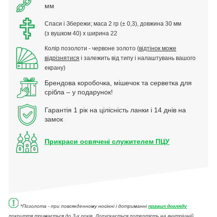
мм
Спаси і Збережи; м
аса 2 гр (± 0,3), довжина 30 мм
(з вушком 40) х ширина 22
Колір позолоти - червоне золото (
відтінок може
відрізнятися
і залежить від типу і налаштувань вашого
екрану)
Брендова коробочка, мішечок та серветка для
срібла – у подарунок!
Гарантія 1 рік на цілісність ланки і 14 днів на
замок
Прикраси освячені служителем ПЦУ
*Позолота - при повсякденному носінні і дотриманні
правил догляду
покриття тримається до 3-х років. Допускається потертість на внутрішній