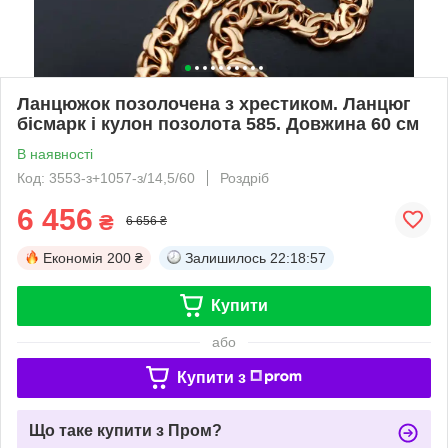
Ланцюжок позолочена з хрестиком. Ланцюг
бісмарк і кулон позолота 585. Довжина 60 см
В наявності
Код: 3553-з+1057-з/14,5/60
Роздріб
6 456
₴
6 656 ₴
Економія
200 ₴
Залишилось
22:18:57
Купити
або
Купити з
Що таке купити з Пром?