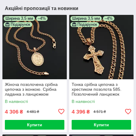
Акційні пропозиції та новинки
Ширина 3,5 мм
–4%
Ширина 3,5 мм
–4%
Подарунок
Подарунок
Жіноча позолочена срібна
Тонка срібна цепочка з
цепочка з іконкою. Срібна
хрестиком позолота 585.
ладанка з ланцюжком
Позолочений ланцюжок
бісмарк позолота 585. 50 см
бісмарк і кулон хрестик
В наявності
В наявності
срібло 925 55 см
4 306
4 396
₴
₴
4 481 ₴
4 571 ₴
Купити
Купити