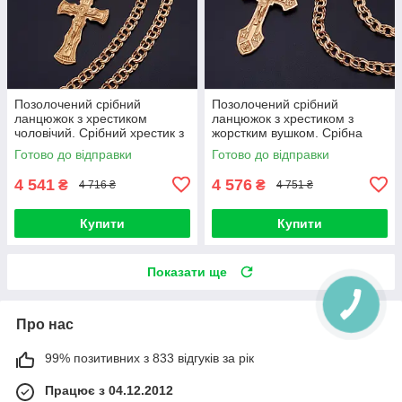
Позолочений срібний
Позолочений срібний
ланцюжок з хрестиком
ланцюжок з хрестиком з
чоловічий. Срібний хрестик з
жорстким вушком. Срібна
позолотою і цепочка срібло
цепочка з позолотою 585 і
Готово до відправки
Готово до відправки
925. Ширина 3,5 мм. 55 см
хрестик срібло 925. 55 см
4 541
4 576
₴
₴
4 716 ₴
4 751 ₴
Купити
Купити
Показати ще
Про нас
99% позитивних з 833 відгуків за рік
Працює з 04.12.2012