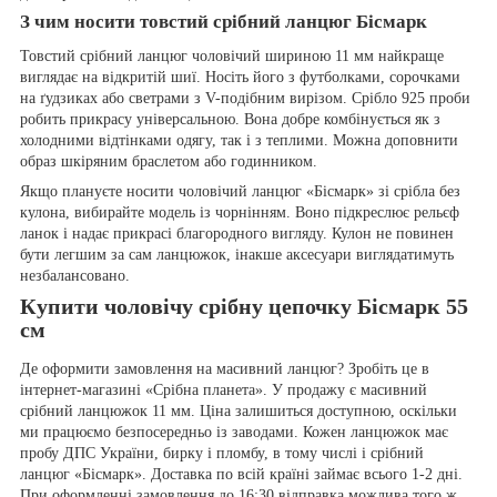
З чим носити товстий срібний ланцюг Бісмарк
Товстий срібний ланцюг чоловічий шириною 11 мм найкраще
виглядає на відкритій шиї. Носіть його з футболками, сорочками
на ґудзиках або светрами з V-подібним вирізом. Срібло 925 проби
робить прикрасу універсальною. Вона добре комбінується як з
холодними відтінками одягу, так і з теплими. Можна доповнити
образ шкіряним браслетом або годинником.
Якщо плануєте носити чоловічий ланцюг «Бісмарк» зі срібла без
кулона, вибирайте модель із чорнінням. Воно підкреслює рельєф
ланок і надає прикрасі благородного вигляду. Кулон не повинен
бути легшим за сам ланцюжок, інакше аксесуари виглядатимуть
незбалансовано.
Купити чоловічу срібну цепочку Бісмарк 55
см
Де оформити замовлення на масивний ланцюг? Зробіть це в
інтернет-магазині «Срібна планета». У продажу є масивний
срібний ланцюжок 11 мм. Ціна залишиться доступною, оскільки
ми працюємо безпосередньо із заводами. Кожен ланцюжок має
пробу ДПС України, бирку і пломбу, в тому числі і срібний
ланцюг «Бісмарк». Доставка по всій країні займає всього 1-2 дні.
При оформленні замовлення до 16:30 відправка можлива того ж