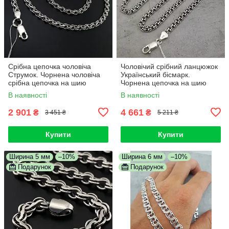
Срібна цепочка чоловіча
Чоловічий срібний ланцюжок
Струмок. Чорнена чоловіча
Український бісмарк.
срібна цепочка на шию
Чорнена цепочка на шию
срібло 925. Довжина 55 см
срібло 925
В наявності
В наявності
2 901
4 661
₴
₴
3 451 ₴
5 211 ₴
Купити
Купити
Ширина 5 мм
–10%
Ширина 6 мм
–10%
Подарунок
Подарунок