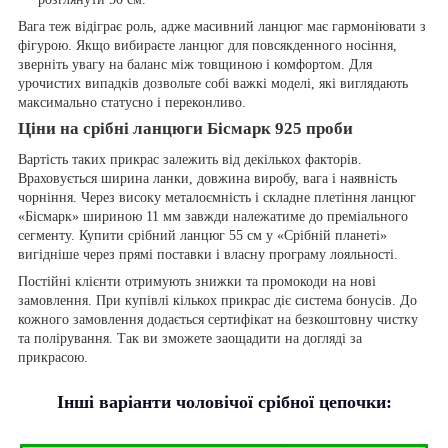
Вага теж відіграє роль, адже масивний ланцюг має гармоніювати з
фігурою. Якщо вибираєте ланцюг для повсякденного носіння,
зверніть увагу на баланс між товщиною і комфортом. Для
урочистих випадків дозвольте собі важкі моделі, які виглядають
максимально статусно і переконливо.
Ціни на срібні ланцюги Бісмарк 925 проби
Вартість таких прикрас залежить від декількох факторів.
Враховується ширина ланки, довжина виробу, вага і наявність
чорніння. Через високу металоємність і складне плетіння ланцюг
«Бісмарк» шириною 11 мм завжди належатиме до преміального
сегменту. Купити срібний ланцюг 55 см у «Срібній планеті»
вигідніше через прямі поставки і власну програму лояльності.
Постійні клієнти отримують знижки та промокоди на нові
замовлення. При купівлі кількох прикрас діє система бонусів. До
кожного замовлення додається сертифікат на безкоштовну чистку
та полірування. Так ви зможете заощадити на догляді за
прикрасою.
Інші варіанти чоловічої срібної цепочки: