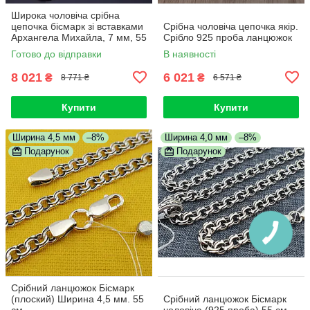
Широка чоловіча срібна
цепочка бісмарк зі вставками
Срібна чоловіча цепочка якір.
Архангела Михайла, 7 мм, 55
Срібло 925 проба ланцюжок
см
Готово до відправки
В наявності
8 021
6 021
₴
₴
8 771 ₴
6 571 ₴
Купити
Купити
Ширина 4,5 мм
–8%
Ширина 4,0 мм
–8%
Подарунок
Подарунок
Срібний ланцюжок Бісмарк
(плоский) Ширина 4,5 мм. 55
Срібний ланцюжок Бісмарк
см
чоловіча (925 проба) 55 см