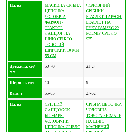
Назва
МАСИВНА СРІБНА
ЧОЛОВІЧИЙ
ЦЕПОЧКА
СРІБНИЙ
ЧОЛОВІЧА
БРАСЛЕТ ФАРАОН.
ФАРАОН /
БРАСЛЕТ НА
ТРАКТОР.
РУКУ РАМЗЕС 22
ЛАНЦЮГ НА
РОЗМІР СРІБЛО
ШИЮ СРІБЛО
925
ТОВСТИЙ
ШИРОКИЙ 10 ММ
55 СМ
Довжина, см/
50-70
21-24
мм
Ширина, мм
10
9
Вага, г
55-65
27-32
Назва
СРІБНИЙ
СРІБНА ЦЕПОЧКА
ЛАНЦЮЖОК
ЧОЛОВІЧА
БІСМАРК.
ТОВСТА БІСМАРК
ЧОЛОВІЧИЙ
НА ШИЮ.
ЦЕПОЧКА СРІБЛО
МАСИВНИЙ