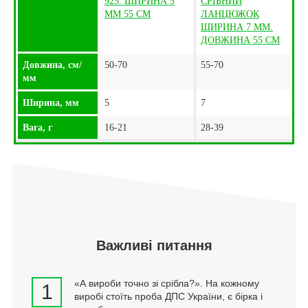
925. ШИРИНА 5
СРІБНИЙ
ММ 55 СМ
ЛАНЦЮЖОК
ШИРИНА 7 ММ.
ДОВЖИНА 55 СМ
Довжина, см/
50-70
55-70
мм
Ширина, мм
5
7
Вага, г
16-21
28-39
Важливі питання
«А вироби точно зі срібла?». На кожному
1
виробі стоїть проба ДПС України, є бірка і