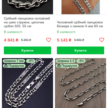
Срібний ланцюжок чоловічий
на шию струмок, цепочка
Чоловічий срібний ланцюжок
срібло 925. 55 см
Бісмарк з ланкою 6 мм 60 см
В наявності
В наявності
4 841
5 141
₴
₴
5 391 ₴
5 691 ₴
Купити
Купити
Ширина 7 мм
–9%
Ширина 4,3
–8%
Подарунок
Подарунок