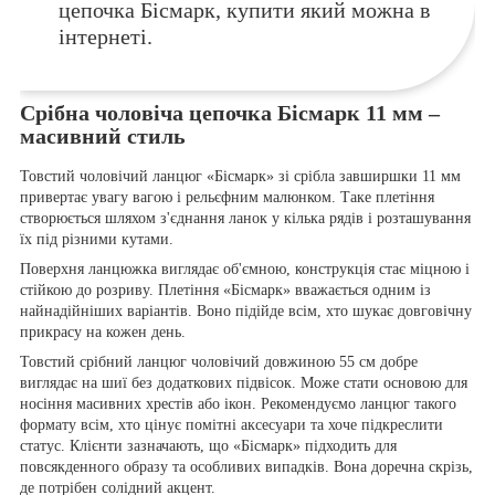
цепочка Бісмарк, купити який можна в
інтернеті.
Срібна чоловіча цепочка Бісмарк 11 мм –
масивний стиль
Товстий чоловічий ланцюг «Бісмарк» зі срібла завширшки 11 мм
привертає увагу вагою і рельєфним малюнком. Таке плетіння
створюється шляхом з'єднання ланок у кілька рядів і розташування
їх під різними кутами.
Поверхня ланцюжка виглядає об'ємною, конструкція стає міцною і
стійкою до розриву. Плетіння «Бісмарк» вважається одним із
найнадійніших варіантів. Воно підійде всім, хто шукає довговічну
прикрасу на кожен день.
Товстий срібний ланцюг чоловічий довжиною 55 см добре
виглядає на шиї без додаткових підвісок. Може стати основою для
носіння масивних хрестів або ікон. Рекомендуємо ланцюг такого
формату всім, хто цінує помітні аксесуари та хоче підкреслити
статус. Клієнти зазначають, що «Бісмарк» підходить для
повсякденного образу та особливих випадків. Вона доречна скрізь,
де потрібен солідний акцент.