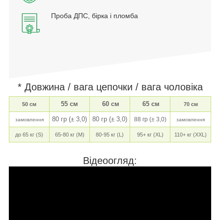
Проба ДПС, бірка і пломба
* Довжина / вага цепочки / вага чоловіка
55 см
60 см
65 см
50 см
70 см
80 гр (± 3,0)
80 гр (± 3,0)
88 гр (± 3,0)
замовлення
замовлення
до 65 кг (S)
65-80 кг (M)
80-95 кг (L)
95+ кг (XL)
110+ кг (XXL)
Відеоогляд: