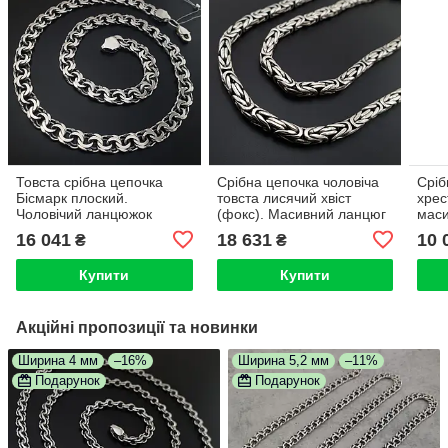
Товста срібна цепочка
Срібна цепочка чоловіча
Сріб
Бісмарк плоский.
товста лисячий хвіст
хрес
Чоловічий ланцюжок
(фокс). Масивний ланцюг
маси
широкий 10 мм срібло
срібло 925. Діаметр 6 мм.
сріб
16 041
18 631
10 
₴
₴
925. Довжина 55 см
Довжина 60 см
Бісм
Купити
Купити
Акційні пропозиції та новинки
Ширина 4 мм
–16%
Ширина 5,2 мм
–11%
Подарунок
Подарунок