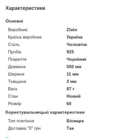
Характеристики
Основні
Виробник
Zlato
Країна виробник
Україна
Стать
Чоловіча
Проба
925
Покриття
Чорніння
Довжина
550 мм
Ширина
11 мм
Товщина
3 мм
Вага
87 г
Стан
Новий
Розмір
60
Користувальницькі характеристики
Тип плетіння
Бісмарк
Доставка "0" грн
Так