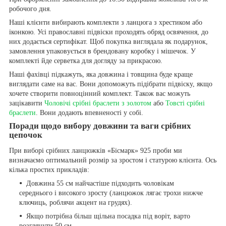
робочого дня.
Наші клієнти вибирають комплекти з ланцюга з хрестиком або
іконкою. Усі православні підвіски проходять обряд освячення, до
них додається сертифікат. Щоб покупка виглядала як подарунок,
замовлення упаковується в брендовану коробку і мішечок. У
комплекті йде серветка для догляду за прикрасою.
Наші фахівці підкажуть, яка довжина і товщина буде краще
виглядати саме на вас. Вони допоможуть підібрати підвіску, якщо
хочете створити повноцінний комплект. Також вас можуть
зацікавити
Чоловічі срібні браслети з золотом
або
Товсті срібні
браслети
. Вони додають впевненості у собі.
Поради щодо вибору довжини та ваги срібних
цепочок
При виборі срібних ланцюжків «Бісмарк» 925 проби ми
визначаємо оптимальний розмір за зростом і статурою клієнта. Ось
кілька простих прикладів:
Довжина 55 см найчастіше підходить чоловікам
середнього і високого зросту (ланцюжок лягає трохи нижче
ключиць, роблячи акцент на грудях).
Якщо потрібна більш щільна посадка під воріт, варто
розглянути 50 см.