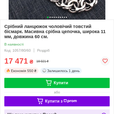
Срібний ланцюжок чоловічий товстий
бісмарк. Масивна срібна цепочка, широка 11
мм, довжина 60 см.
В наявності
Код: 1057/80/60
Роздріб
17 471
₴
18 021 ₴
Економія
550 ₴
Залишилось
1 день
Купити
або
Купити з