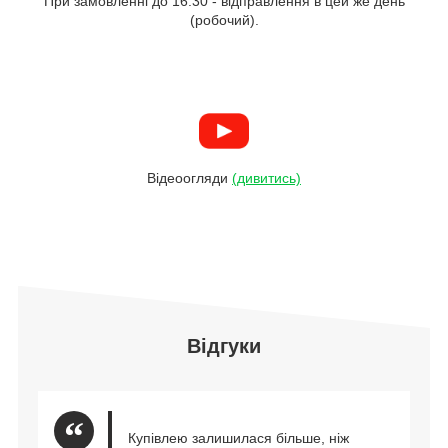
При замовленні до 16:30 - відправлення в цей же день
(робочий).
Відеоогляди
(дивитись)
Відгуки
Купівлею залишилася більше, ніж