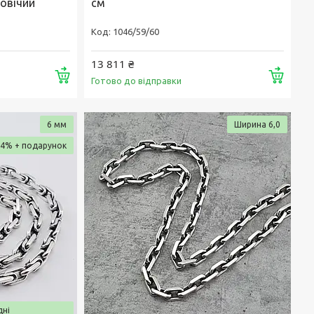
овічий
см
1046/59/60
13 811 ₴
Купити
Купи
Готово до відправки
6 мм
Ширина 6,0
–4%
дні