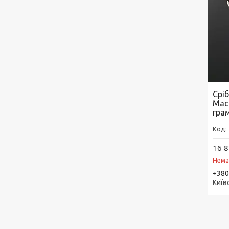
Срі
Мас
гра
16 8
Нема
+380
Київс