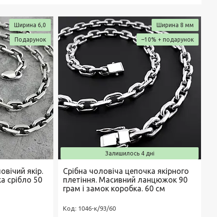
Ширина 6,0
Ширина 8 мм
Подарунок
–10%
Залишилось 4 дні
вічий якір.
Срібна чоловіча цепочка якірного
а срібло 50
плетіння. Масивний ланцюжок 90
грам і замок коробка. 60 см
1046-к/93/60