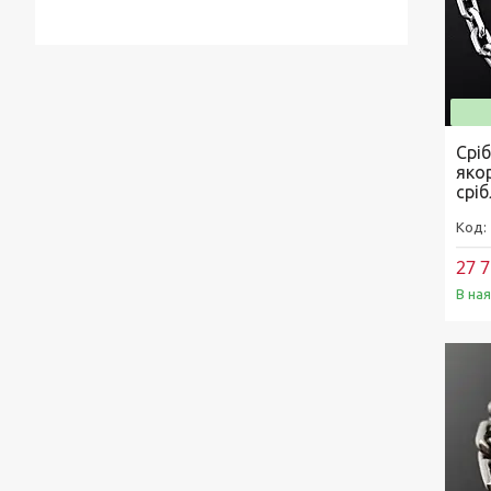
Срі
яко
сріб
27 7
В на