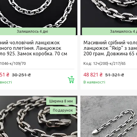
Залишилось 4 дні
Залишилось 4 
бний чоловічий ланцюжок
Масивний срібний чол
рного плетіння. Ланцюжок
ланцюжок "Якір" з за
ло 925. Замок коробка. 70 см
200 грам. Довжина 65 
1046-к/109/70
12ч(200)-к/217/65
51 ₴
48 821 ₴
30 251 ₴
51 321 ₴
Купити
явності
В наявності
Ширина 8 мм
Подарунок