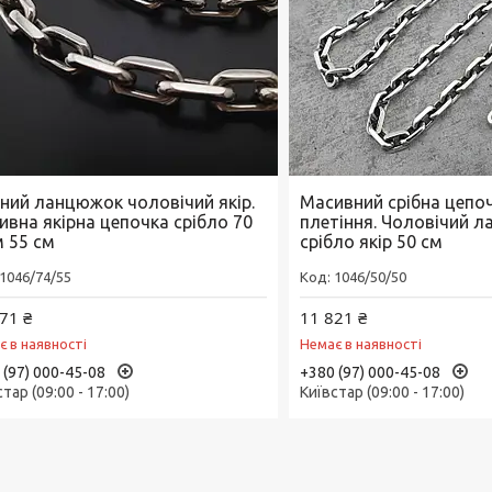
бний ланцюжок чоловічий якір.
Масивний срібна цепоч
ивна якірна цепочка срібло 70
плетіння. Чоловічий 
м 55 см
срібло якір 50 см
1046/74/55
1046/50/50
71 ₴
11 821 ₴
є в наявності
Немає в наявності
 (97) 000-45-08
+380 (97) 000-45-08
тар (09:00 - 17:00)
Київстар (09:00 - 17:00)