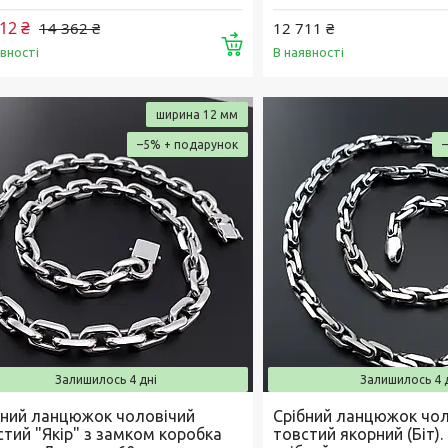
12 ₴
14 362 ₴
12 711 ₴
Купити
явності
В наявності
ширина 12 мм
–5%
Залишилось 4 дні
Залишилось 4 
бний ланцюжок чоловічий
Срібний ланцюжок чол
стий "Якір" з замком коробка
товстий якорний (Біт)