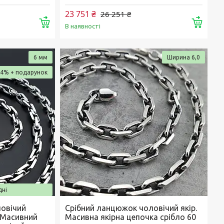
23 751 ₴
26 251 ₴
Купити
Купи
В наявності
6 мм
Ширина 6,0
–4%
дні
овічий
Срібний ланцюжок чоловічий якір.
. Масивний
Масивна якірна цепочка срібло 60