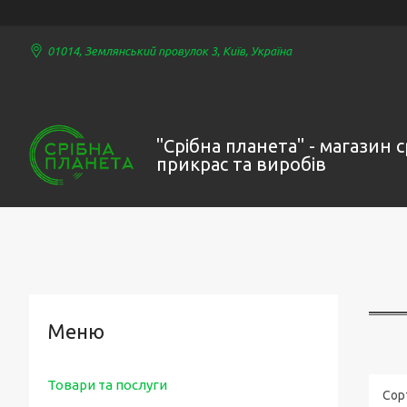
01014, Землянський провулок 3, Київ, Україна
"Срібна планета" - магазин 
прикрас та виробів
Товари та послуги