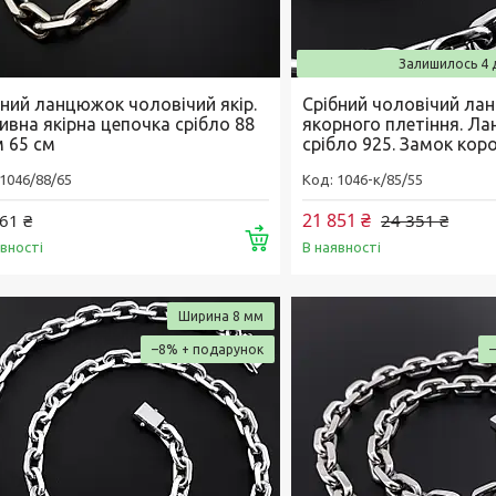
Залишилось 4 
бний ланцюжок чоловічий якір.
Срібний чоловічий ла
ивна якірна цепочка срібло 88
якорного плетіння. Л
м 65 см
срібло 925. Замок коро
1046/88/65
1046-к/85/55
21 851 ₴
61 ₴
24 351 ₴
Купити
явності
В наявності
Ширина 8 мм
–8%