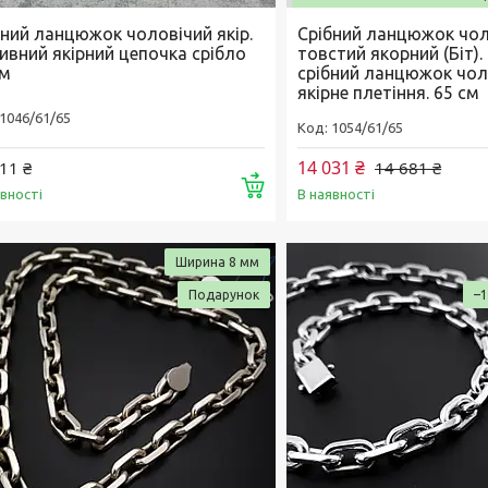
бний ланцюжок чоловічий якір.
Срібний ланцюжок чол
ивний якірний цепочка срібло
товстий якорний (Біт)
см
срібний ланцюжок чол
якірне плетіння. 65 см
1046/61/65
1054/61/65
14 031 ₴
11 ₴
14 681 ₴
Купити
явності
В наявності
Ширина 8 мм
Подарунок
–