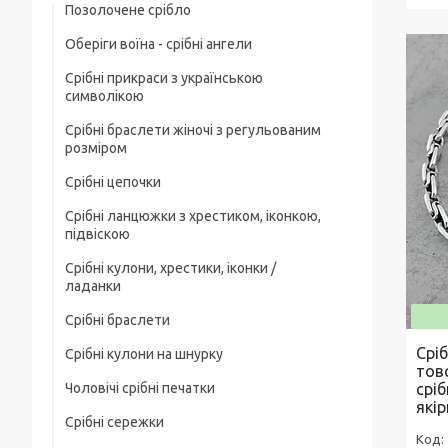
Позолочене срібло
Оберіги воїна - срібні ангели
Срібні прикраси з українською
символікою
Срібні браслети жіночі з регульованим
розміром
Срібні цепочки
Срібні ланцюжки з хрестиком, іконкою,
Чоловічі срібні цепочки
підвіскою
Позолочені срібні ланцюжки
Срібні кулони, хрестики, іконки /
Срібні цепочки з хрестиком
ладанки
Ювелірний шнурок зі срібним замком
Срібні ланцюжки з іконкою чи ладанкою
Срібні браслети
Срібні хрестики
Жіночі цепочки срібні
Позолочені срібні цепочки з хрестиком
Срі
Срібні кулони на шнурку
Чоловічі срібні браслети
Срібні підвіски
чи іконкою (ладанкою)
Товсті срібні ланцюжки
тов
Чоловічі срібні печатки
срі
Жіночі срібні браслети
Срібні іконки / ладанки
Срібні ланцюжки з кулонами / підвісками
Дитячі срібні цепочки
якір
Срібні сережки
Чоловічі срібні печатки з чорним
Позолочені срібні браслети
каменем