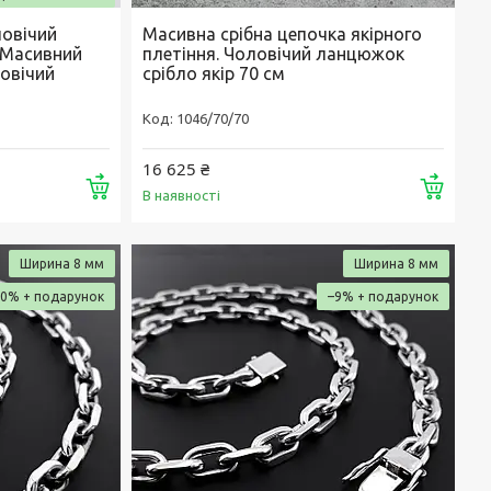
овічий
Масивна срібна цепочка якірного
. Масивний
плетіння. Чоловічий ланцюжок
овічий
срібло якір 70 см
1046/70/70
16 625 ₴
Купити
Купи
В наявності
Ширина 8 мм
Ширина 8 мм
10%
–9%