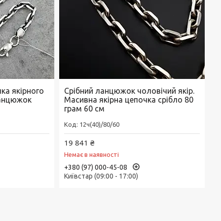
ка якірного
Срібний ланцюжок чоловічий якір.
ланцюжок
Масивна якірна цепочка срібло 80
грам 60 см
12ч(40)/80/60
19 841 ₴
Немає в наявності
+380 (97) 000-45-08
Київстар (09:00 - 17:00)