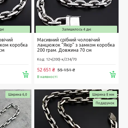
дні
Залишилось 4 дні
овічий
Масивний срібний чоловічий
мком коробка
ланцюжок "Якір" з замком коробка
см
200 грам. Довжина 70 см
12ч(200)-к/234/70
52 651 ₴
55 151 ₴
Купити
Купи
В наявності
Ширина 6,0
Ширина 8 мм
Подарунок