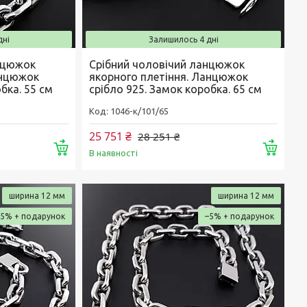
дні
Залишилось 4 дні
нцюжок
Срібний чоловічий ланцюжок
анцюжок
якорного плетіння. Ланцюжок
бка. 55 см
срібло 925. Замок коробка. 65 см
1046-к/101/65
25 751 ₴
28 251 ₴
Купити
Купи
В наявності
ширина 12 мм
ширина 12 мм
–5%
–5%