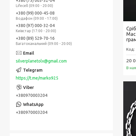
+380 (73) 003-32-04
Lifecell (09:00 - 20:00)
+380 (99) 000-45-08
Водафон (09:00 - 17:00)
+380 (97) 000-32-04
Срі
Київстар (17:00 - 20:00)
Мас
+380 (89) 529-70-16
гра
Багатоканальний (09:00 - 20:00)
20 0
silverplanetolx@gmail.com
В на
https://t.me/marko925
+380970003204
+380970003204