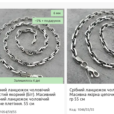
6 мм
–5%
Залишилось 4 дні
бний ланцюжок чоловічий
Срібний ланцюжок чоло
стий якорний (Біт). Масивний
Масивна якірна цепочк
бний ланцюжок чоловічий
гр 55 см
не плетіння. 55 см
1046/55/55
1054/59/55