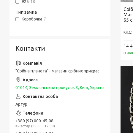
925
18
Срі
Тип замка
Мас
Коробочка
7
65 
14 4
Контакти
В на
"Срібна планета" - магазин срібних прикрас
01014, Землянський провулок 3, Київ, Україна
Артур
+380 (97) 000-45-08
Київстар (09:00 - 17:00)