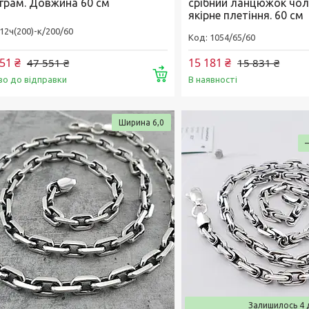
 грам. Довжина 60 см
срібний ланцюжок чол
якірне плетіння. 60 см
12ч(200)-к/200/60
1054/65/60
51 ₴
15 181 ₴
47 551 ₴
15 831 ₴
Купити
во до відправки
В наявності
Ширина 6,0
Залишилось 4 