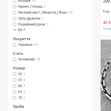
Бісмарк
35
200
Гермес / Хонда
2
Лисячий хвіст / Візантія / Фокс
10
Лупа Дракона
5
45 0
Подвійний ручок
5
Гото
Ще 4
Покриття
Чорніння
18
Стать
Чоловічий
18
Розмір
50
1
55
4
60
5
65
5
70
3
Проба