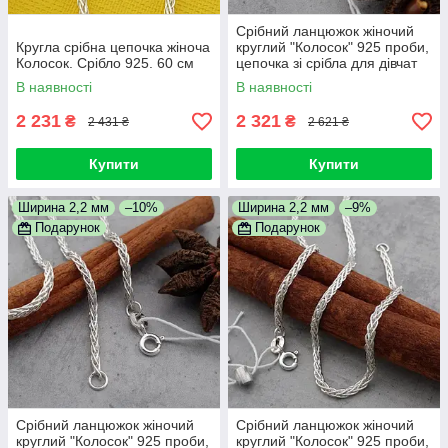
Срібний ланцюжок жіночий
Кругла срібна цепочка жіноча
круглий "Колосок" 925 проби,
Колосок. Срібло 925. 60 см
цепочка зі срібла для дівчат
45 см
В наявності
В наявності
2 231
2 321
₴
₴
2 431 ₴
2 621 ₴
Купити
Купити
Ширина 2,2 мм
–10%
Ширина 2,2 мм
–9%
Подарунок
Подарунок
Срібний ланцюжок жіночий
Срібний ланцюжок жіночий
круглий "Колосок" 925 проби,
круглий "Колосок" 925 проби,