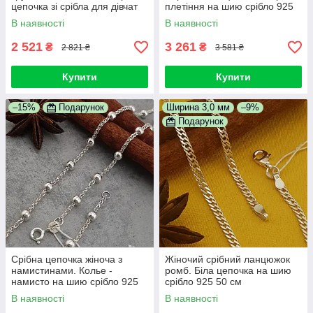
цепочка зі срібла для дівчат
плетіння на шию срібло 925
50 см
В наявності
В наявності
2 521
3 261
₴
₴
2 821 ₴
3 581 ₴
Купити
Купити
–15%
Подарунок
Ширина 3,0 мм
–9%
Подарунок
Срібна цепочка жіноча з
Жіночий срібний ланцюжок
намистинами. Колье -
ромб. Біла цепочка на шию
намисто на шию срібло 925
срібло 925 50 см
В наявності
В наявності