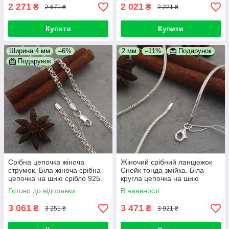
2 271
2 021
₴
₴
2 671 ₴
2 221 ₴
Купити
Купити
Ширина 4 мм
–6%
2 мм
–11%
Подарунок
Подарунок
Срібна цепочка жіноча
Жіночий срібний ланцюжок
струмок. Біла жіноча срібна
Снейк тонда змійка. Біла
цепочка на шию срібло 925.
кругла цепочка на шию
Довжина 50 см
срібло 925 50 см
Готово до відправки
В наявності
3 061
3 471
₴
₴
3 251 ₴
3 921 ₴