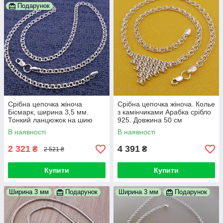
Подарунок
Срібна цепочка жіноча
Cрібна цепочка жіноча. Колье
Бісмарк, ширина 3,5 мм.
з камінчиками Арабка срібло
Тонкий ланцюжок на шию
925. Довжина 50 см
жіночий. Довжина 50 см
В наявності
В наявності
2 321
4 391
₴
₴
2 521 ₴
Купити
Купити
Ширина 3 мм
Подарунок
Ширина 3 мм
Подарунок