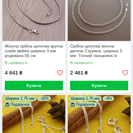
Жіноча срібна цепочка кругла
Срібна цепочка жіноча
снейк змійка ширина 3 мм
дитяча Струмок, ширина 3
родована 55 см
мм. Тонкий ланцюжок зі
срібла для дівчат 50 см
В наявності
В наявності
4 641
2 461
₴
₴
Купити
Купити
Ширина 1,75 мм
–10%
Ширина 1,75 мм
–9%
Подарунок
Подарунок