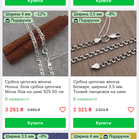
Купити
Купити
Ширина 4 мм
–12%
Ширина 3,5 мм
–8%
Подарунок
Подарунок
Срібна цепочка жіноча
Срібна цепочка жіноча
Нонна. Біла срібна цепочка
Бісмарк, ширина 3,5 мм.
Мона Ліза на шию 925 50 см
Тонкий ланцюжок на шию
дитяча. Довжина 50 см
В наявності
В наявності
3 261
2 321
₴
₴
3 691 ₴
2 521 ₴
Купити
Купити
Ширина 3,5 мм
–8%
Ширина 4 мм
Подарунок