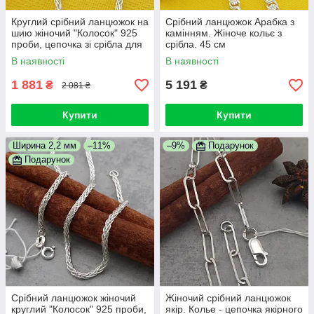
Круглий срібний ланцюжок на
Срібний ланцюжок Арабка з
шию жіночий "Колосок" 925
камінням. Жіноче кольє з
проби, цепочка зі срібла для
срібла. 45 см
дівчат 50 см
В наявності
В наявності
1 881
5 191
₴
₴
2 081 ₴
Купити
Купити
Ширина 2,2 мм
–11%
–9%
Подарунок
Подарунок
Срібний ланцюжок жіночий
Жіночий срібний ланцюжок
круглий "Колосок" 925 проби,
якір. Колье - цепочка якірного