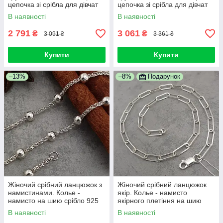
цепочка зі срібла для дівчат
цепочка зі срібла для дівчат
55 см
60 см
В наявності
В наявності
2 791
3 061
₴
₴
3 091 ₴
3 361 ₴
Купити
Купити
–13%
–8%
Подарунок
Жіночий срібний ланцюжок з
Жіночий срібний ланцюжок
намистинами. Колье -
якір. Колье - намисто
намисто на шию срібло 925
якірного плетіння на шию
50 см
срібло 925 50 см
В наявності
В наявності