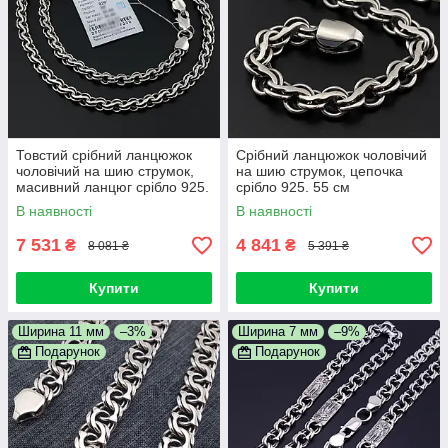
Товстий срібний ланцюжок
Срібний ланцюжок чоловічий
чоловічий на шию струмок,
на шию струмок, цепочка
масивний ланцюг срібло 925.
срібло 925. 55 см
55 см
В наявності
В наявності
7 531
4 841
₴
₴
8 081 ₴
5 391 ₴
Купити
Купити
Ширина 11 мм
–3%
Ширина 7 мм
–9%
Подарунок
Подарунок