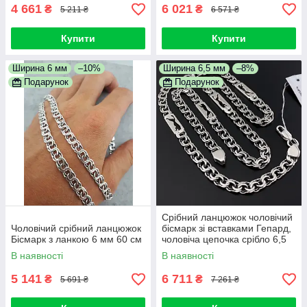
4 661
6 021
₴
₴
5 211 ₴
6 571 ₴
Купити
Купити
Ширина 6 мм
–10%
Ширина 6,5 мм
–8%
Подарунок
Подарунок
Срібний ланцюжок чоловічий
Чоловічий срібний ланцюжок
бісмарк зі вставками Гепард,
Бісмарк з ланкою 6 мм 60 см
чоловіча цепочка срібло 6,5
мм 55 см
В наявності
В наявності
5 141
6 711
₴
₴
5 691 ₴
7 261 ₴