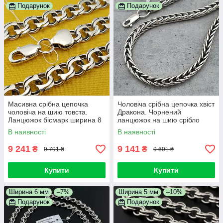
Подарунок
Подарунок
Масивна срібна цепочка
Чоловіча срібна цепочка хвіст
чоловіча на шию товста.
Дракона. Чорнений
Ланцюжок бісмарк ширина 8
ланцюжок на шию срібло
мм. Довжина 55 см
925. Діаметр 4 мм. Довжина
В наявності
В наявності
60 см.
9 241
9 141
₴
₴
9 791 ₴
9 691 ₴
Купити
Купити
Ширина 6 мм
–7%
Ширина 5 мм
–10%
Подарунок
Подарунок