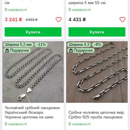
см
ширина 5 мм 55 см
В наявності
В наявності
3 241
4 431
₴
₴
3 531 ₴
Купити
Купити
Ширина 5,2 мм
–11%
Ширина 4,3
–8%
Подарунок
Подарунок
Чоловічий срібний ланцюжок
Український бісмарк.
Срібна чоловіча цепочка якір.
Чорнена цепочка на шию
Срібло 925 проба ланцюжок
срібло 925
В наявності
В наявності