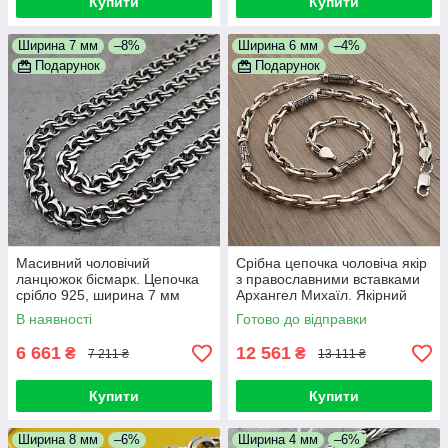
Купити
Купити
Ширина 7 мм
–8%
Ширина 6 мм
–4%
Подарунок
Подарунок
Масивний чоловічий
Срібна цепочка чоловіча якір
ланцюжок бісмарк. Цепочка
з православними вставками
срібло 925, ширина 7 мм
Архангел Михаїл. Якірний
ланцюжок 55 см срібло 925
В наявності
Готово до відправки
6 661
12 561
₴
₴
7 211 ₴
13 111 ₴
Купити
Купити
Ширина 8 мм
–6%
Ширина 4 мм
–6%