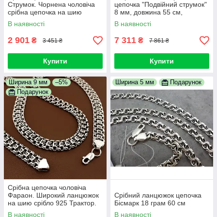
Струмок. Чорнена чоловіча
цепочка "Подвійний струмок"
срібна цепочка на шию
8 мм, довжина 55 см,
срібло 925. Довжина 55 см
чорнене срібло
В наявності
В наявності
2 901
7 311
₴
₴
3 451 ₴
7 861 ₴
Купити
Купити
Ширина 9 мм
–5%
Ширина 5 мм
Подарунок
Подарунок
Срібна цепочка чоловіча
Фараон. Широкий ланцюжок
Срібний ланцюжок цепочка
на шию срібло 925 Трактор.
Бісмарк 18 грам 60 см
Ширина 9 мм. Довжина 55 см
В наявності
В наявності