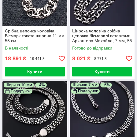
Срібна цепочка чоловіча
Широка чоловіча срібна
Бісмарк товста ширина 11 мм
цепочка бісмарк зі вставками
55 см
Архангела Михайла, 7 мм, 55
см
В наявності
Готово до відправки
18 891
8 021
₴
₴
19 441 ₴
8 771 ₴
Купити
Купити
Ширина 10 мм
–4%
Ширина 7 мм
–6%
Подарунок
Подарунок