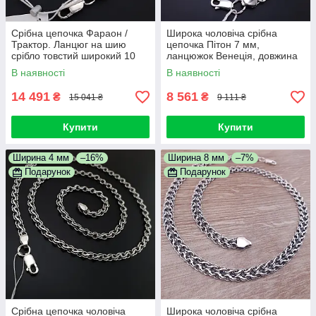
Срібна цепочка Фараон /
Широка чоловіча срібна
Трактор. Ланцюг на шию
цепочка Пітон 7 мм,
срібло товстий широкий 10
ланцюжок Венеція, довжина
мм 60 см
60 см, чорнене срібло
В наявності
В наявності
14 491
8 561
₴
₴
15 041 ₴
9 111 ₴
Купити
Купити
Ширина 4 мм
–16%
Ширина 8 мм
–7%
Подарунок
Подарунок
Срібна цепочка чоловіча
Широка чоловіча срібна