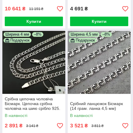
10 641
4 691
₴
₴
11 191 ₴
Купити
Купити
Ширина 4 мм
–8%
Ширина 4,5 мм
–8%
Подарунок
Подарунок
Срібна цепочка чоловіча
Бісмарк. Цепочка срібна
Срібний ланцюжок Бісмарк
чоловіча на шию срібло 925.
(14 грам. ланка 4,5 мм)
Ширина 4 мм. Довжина 55 см
В наявності
В наявності
2 891
3 521
₴
₴
3 141 ₴
3 811 ₴