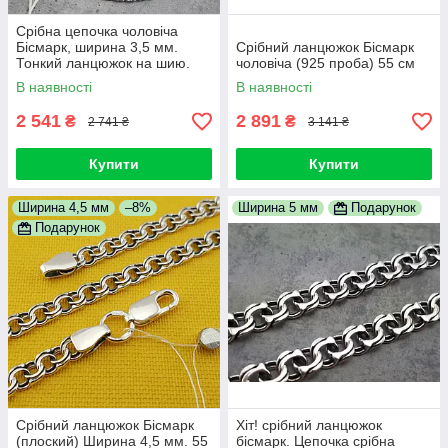
Срібна цепочка чоловіча
Бісмарк, ширина 3,5 мм.
Срібний ланцюжок Бісмарк
Тонкий ланцюжок на шию.
чоловіча (925 проба) 55 см
Довжина 55 см
В наявності
В наявності
2 541
2 891
₴
₴
2 741 ₴
3 141 ₴
Купити
Купити
Ширина 4,5 мм
–8%
Ширина 5 мм
Подарунок
Подарунок
Срібний ланцюжок Бісмарк
Хіт! срібний ланцюжок
(плоский) Ширина 4,5 мм. 55
бісмарк. Цепочка срібна