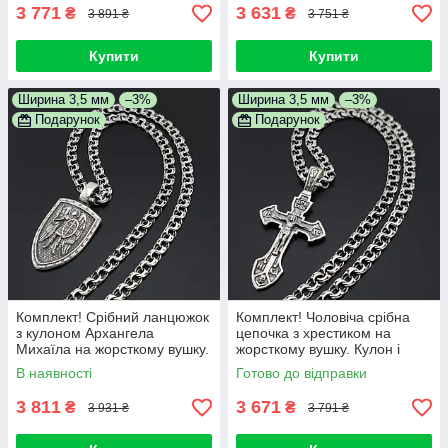
3 771
3 631
₴
₴
3 891 ₴
3 751 ₴
Купити
Купити
Ширина 3,5 мм
–3%
Ширина 3,5 мм
–3%
Подарунок
Подарунок
Комплект! Срібний ланцюжок
Комплект! Чоловіча срібна
з кулоном Архангела
цепочка з хрестиком на
Михаїла на жорсткому вушку.
жорсткому вушку. Кулон і
Чоловічий кулон і ланцюг зі
ланцюг срібло 925 60 см
В наявності
Готово до відправки
срібла 925
3 811
3 671
₴
₴
3 931 ₴
3 791 ₴