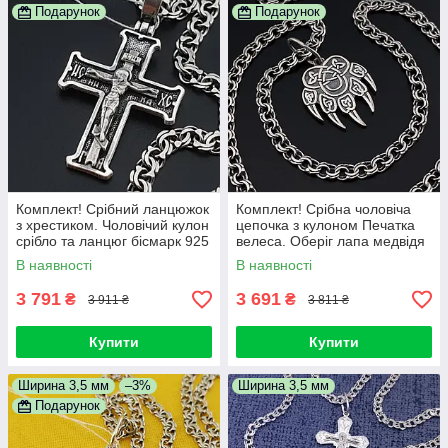
Подарунок
Подарунок
Комплект! Срібний ланцюжок
Комплект! Срібна чоловіча
з хрестиком. Чоловічий кулон
цепочка з кулоном Печатка
срібло та ланцюг бісмарк 925
велеса. Оберіг лапа медвідя
60 см
та ланцюг бісмарк 925 60 см
В наявності
В наявності
3 791
3 691
₴
₴
3 911 ₴
3 811 ₴
Купити
Купити
Ширина 3,5 мм
–3%
Ширина 3,5 мм
Подарунок