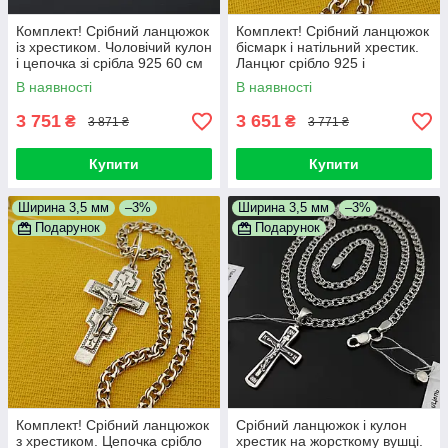
Комплект! Срібний ланцюжок
Комплект! Срібний ланцюжок
із хрестиком. Чоловічий кулон
бісмарк і натільний хрестик.
і цепочка зі срібла 925 60 см
Ланцюг срібло 925 і
православний кулон 60 см
В наявності
В наявності
3 751
3 651
₴
₴
3 871 ₴
3 771 ₴
Купити
Купити
Ширина 3,5 мм
–3%
Ширина 3,5 мм
–3%
Подарунок
Подарунок
Комплект! Срібний ланцюжок
Срібний ланцюжок і кулон
з хрестиком. Цепочка срібло
хрестик на жорсткому вушці.