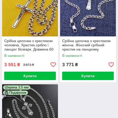
Срібна цепочка з хрестиком
Срібна цепочка з хрестиком
чоловіча. Хрестик срібло і
жіноча. Жіночий срібний
ланцюг бісмарк. Довжина 60
хрестик на ланцюжку
см
Бісмарк. 60 см
В наявності
В наявності
3 551
3 771
₴
₴
3 671 ₴
Купити
Купити
Ширина 3,5 мм
Подарунок