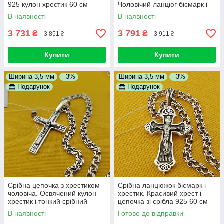
925 кулон хрестик 60 см
Чоловічий ланцюг бісмарк і
підвіс срібло 60 см
В наявності
В наявності
3 731
3 791
₴
₴
3 851 ₴
3 911 ₴
Купити
Купити
Ширина 3,5 мм
–3%
Ширина 3,5 мм
–3%
Подарунок
Подарунок
Срібна цепочка з хрестиком
Срібна ланцюжок бісмарк і
чоловіча. Освячений кулон
хрестик. Красивий хрест і
хрестик і тонкий срібний
цепочка зі срібла 925 60 см
ланцюжок. 60 см
В наявності
Готово до відправки