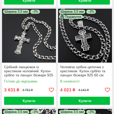
Купити
Купити
Ширина 3,5 мм
–3%
Ширина 3,5 мм
–3%
Подарунок
Срібний ланцюжок із
Чоловіча срібна цепочка з
хрестиком чоловічий. Кулон
хрестиком. Кулон срібло та
срібло та ланцюг бісмарк 925
ланцюг бісмарк 925 60 см
60 см
Готово до відправки
В наявності
3 631
4 021
₴
₴
3 751 ₴
4 141 ₴
Купити
Купити
Ширина 3,5 мм
–3%
Ширина 3,5 мм
–3%