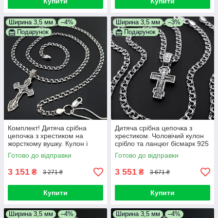
Купити
Купити
Ширина 3,5 мм
–4%
Ширина 3,5 мм
–3%
Подарунок
Подарунок
Комплект! Дитяча срібна
Дитяча срібна цепочка з
цепочка з хрестиком на
хрестиком. Чоловічий кулон
жорсткому вушку. Кулон і
срібло та ланцюг бісмарк 925
ланцюг срібло 925 45 см
45 см
Готово до відправки
Готово до відправки
3 151
3 551
₴
₴
3 271 ₴
3 671 ₴
Купити
Купити
Ширина 3,5 мм
–4%
Ширина 3,5 мм
–4%