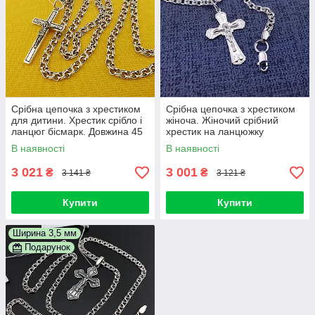
Срібна цепочка з хрестиком
Срібна цепочка з хрестиком
для дитини. Хрестик срібло і
жіноча. Жіночий срібний
ланцюг бісмарк. Довжина 45
хрестик на ланцюжку
см
Бісмарк. 45 см
В наявності
В наявності
3 021
3 001
₴
₴
3 141 ₴
3 121 ₴
Купити
Купити
Ширина 3,5 мм
Подарунок