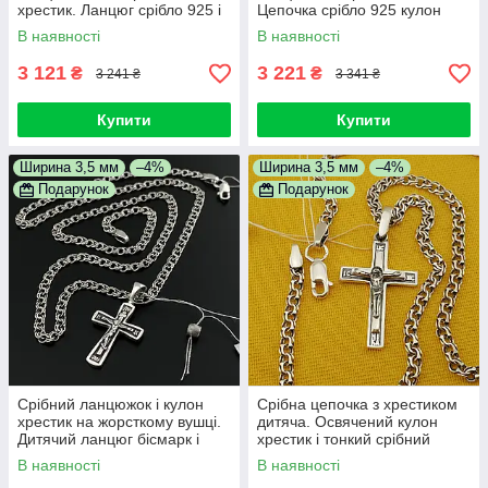
хрестик. Ланцюг срібло 925 і
Цепочка срібло 925 кулон
православний кулон 45 см
хрестик 45 см
В наявності
В наявності
3 121
3 221
₴
₴
3 241 ₴
3 341 ₴
Купити
Купити
Ширина 3,5 мм
–4%
Ширина 3,5 мм
–4%
Подарунок
Подарунок
Срібний ланцюжок і кулон
Срібна цепочка з хрестиком
хрестик на жорсткому вушці.
дитяча. Освячений кулон
Дитячий ланцюг бісмарк і
хрестик і тонкий срібний
підвіс срібло 45 см
ланцюжок. 45 см
В наявності
В наявності