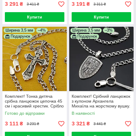
3 291
3 191
₴
₴
3 411 ₴
3 311 ₴
Купити
Купити
Ширина 3,5 мм
–4%
Ширина 3,5 мм
–3%
Подарунок
Подарунок
Комплект! Тонка дитяча
Комплект! Срібний ланцюжок
срібна ланцюжок цепочка 45
з кулоном Архангела
см і красивий хрестик. Срібло
Михаїла на жорсткому вушку.
925
Кулон і дитячий ланцюг 45 см
Готово до відправки
В наявності
зі срібла 925
3 111
3 321
₴
₴
3 231 ₴
3 441 ₴