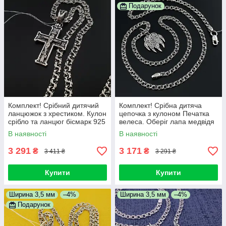
Подарунок
Комплект! Срібний дитячий
Комплект! Срібна дитяча
ланцюжок з хрестиком. Кулон
цепочка з кулоном Печатка
срібло та ланцюг бісмарк 925
велеса. Оберіг лапа медвідя
45 см
та ланцюг бісмарк 925 45 см
В наявності
В наявності
3 291
3 171
₴
₴
3 411 ₴
3 291 ₴
Купити
Купити
Ширина 3,5 мм
–4%
Ширина 3,5 мм
–4%
Подарунок