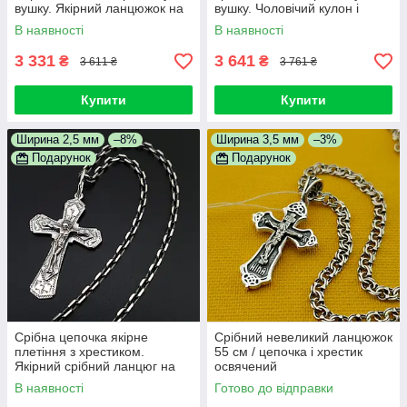
вушку. Якірний ланцюжок на
вушку. Чоловічий кулон і
шию та хрест срібло
ланцюг зі срібла 925
В наявності
В наявності
3 331
3 641
₴
₴
3 611 ₴
3 761 ₴
Купити
Купити
Ширина 2,5 мм
–8%
Ширина 3,5 мм
–3%
Подарунок
Подарунок
Срібна цепочка якірне
Срібний невеликий ланцюжок
плетіння з хрестиком.
55 см / цепочка і хрестик
Якірний срібний ланцюг на
освячений
шию та хрест срібло 925
В наявності
Готово до відправки