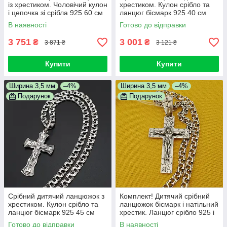
із хрестиком. Чоловічий кулон
хрестиком. Кулон срібло та
і цепочка зі срібла 925 60 см
ланцюг бісмарк 925 40 см
В наявності
Готово до відправки
3 751
3 001
₴
₴
3 871 ₴
3 121 ₴
Купити
Купити
Ширина 3,5 мм
–4%
Ширина 3,5 мм
–4%
Подарунок
Подарунок
Срібний дитячий ланцюжок з
Комплект! Дитячий срібний
хрестиком. Кулон срібло та
ланцюжок бісмарк і натільний
ланцюг бісмарк 925 45 см
хрестик. Ланцюг срібло 925 і
православний кулон 45 см
Готово до відправки
В наявності