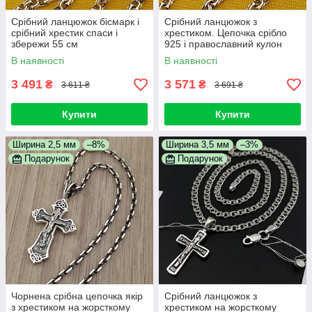
Срібний ланцюжок бісмарк і
Срібний ланцюжок з
срібний хрестик спаси і
хрестиком. Цепочка срібло
збережи 55 см
925 і православний кулон
хрестик
В наявності
В наявності
3 491
3 571
₴
₴
3 611 ₴
3 691 ₴
Купити
Купити
Ширина 2,5 мм
–8%
Ширина 3,5 мм
–3%
Подарунок
Подарунок
Чорнена срібна цепочка якір
Срібний ланцюжок з
з хрестиком на жорсткому
хрестиком на жорсткому