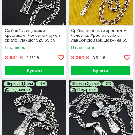
Срібний ланцюжок з
Срібна цепочка з хрестиком
хрестиком. Чоловічий кулон
чоловіча. Хрестик срібло і
срібло і ланцюг 925 55 см
ланцюг бісмарк. Довжина 55
см
В наявності
В наявності
3 631
3 391
₴
₴
3 751 ₴
3 511 ₴
Купити
Купити
Ширина 3,5 мм
–4%
Ширина 3,5 мм
–3%
Подарунок
Подарунок