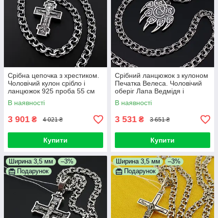
Срібна цепочка з хрестиком.
Срібний ланцюжок з кулоном
Чоловічий кулон срібло і
Печатка Велеса. Чоловічий
ланцюжок 925 проба 55 см
оберіг Лапа Ведмідя і
цепочка Бісмарк 925 55 см
В наявності
В наявності
3 901
3 531
₴
₴
4 021 ₴
3 651 ₴
Купити
Купити
Ширина 3,5 мм
–3%
Ширина 3,5 мм
–3%
Подарунок
Подарунок