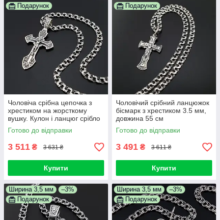
Подарунок
Подарунок
Чоловіча срібна цепочка з
Чоловічий срібний ланцюжок
хрестиком на жорсткому
бісмарк з хрестиком 3.5 мм,
вушку. Кулон і ланцюг срібло
довжина 55 см
925. 55 см
Готово до відправки
Готово до відправки
3 511
3 491
₴
₴
3 631 ₴
3 611 ₴
Купити
Купити
Ширина 3,5 мм
–3%
Ширина 3,5 мм
–3%
Подарунок
Подарунок