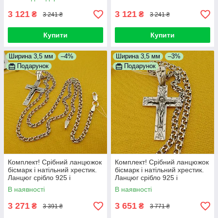
3 121
3 121
₴
₴
3 241 ₴
3 241 ₴
Купити
Купити
Ширина 3,5 мм
–4%
Ширина 3,5 мм
–3%
Подарунок
Подарунок
Комплект! Срібний ланцюжок
Комплект! Срібний ланцюжок
бісмарк і натільний хрестик.
бісмарк і натільний хрестик.
Ланцюг срібло 925 і
Ланцюг срібло 925 і
православний кулон 50 см
православний кулон 60 см
В наявності
В наявності
3 271
3 651
₴
₴
3 391 ₴
3 771 ₴