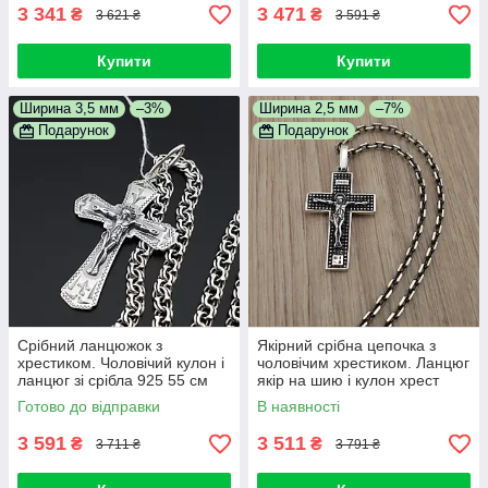
3 341
3 471
₴
₴
3 621 ₴
3 591 ₴
Купити
Купити
Ширина 3,5 мм
–3%
Ширина 2,5 мм
–7%
Подарунок
Подарунок
Срібний ланцюжок з
Якірний срібна цепочка з
хрестиком. Чоловічий кулон і
чоловічим хрестиком. Ланцюг
ланцюг зі срібла 925 55 см
якір на шию і кулон хрест
срібло 925
Готово до відправки
В наявності
3 591
3 511
₴
₴
3 711 ₴
3 791 ₴