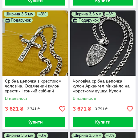
Купити
Купити
Ширина 3,5 мм
–3%
Ширина 3,5 мм
–3%
Подарунок
Подарунок
Срібна цепочка з хрестиком
Чоловіча срібна цепочка і
чоловіча. Освячений кулон
кулон Архангел Михайло на
хрестик і тонкий срібний
жорсткому вушку. Кулон
ланцюжок. 55 см
ангел і ланцюг срібло 925
В наявності
В наявності
3 621
3 671
₴
₴
3 741 ₴
3 791 ₴
Купити
Купити
Ширина 3,5 мм
–3%
Ширина 3,5 мм
–3%